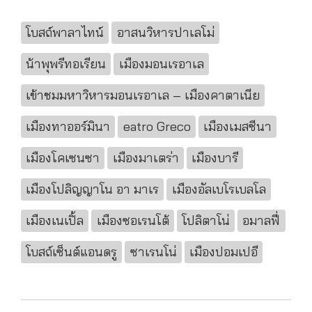
โบสถ์พาลาไทน์
อาสนวิหารปาเลโม่
น้าพุพรีทอเรียน
เมืองมอนเรอาเล
เข้าชมมหาวิหารมอนเรอาเล – เมืองคาตาเนีย
เมืองทาออร์มินา
eatro Greco
เมืองเมสซีนา
เมืองโคเซนซา
เมืองมาเตร่า
เมืองบารี
เมืองโปลิญญาโน อา มาเร
เมืองอัลเบโรเบลโล
เมืองเนเปิ้ล
เมืองซอเรนโต้
โปลิตาโน่
อมาลฟี่
โบสถ์เซ็นต์แอนดรู
ซาเรนโน่
เมืองปอมเปอี