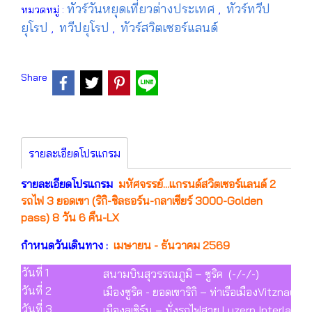
ทัวร์วันหยุดเที่ยวต่างประเทศ
ทัวร์ทวีป
หมวดหมู่ :
,
ยุโรป
ทวีปยุโรป
ทัวร์สวิตเซอร์แลนด์
,
,
Share
รายละเอียดโปรแกรม
รายละเอียดโปรแกรม
มหัศจรรย์...แกรนด์สวิตเซอร์แลนด์ 2
รถไฟ 3 ยอดเขา (ริกิ-ชิลธอร์น-กลาเซียร์ 3000-Golden
pass) 8 วัน 6 คืน-LX
กำหนดวันเดินทาง :
เมษายน - ธันวาคม 2569
วันที่ 1
สนามบินสุวรรณภูมิ – ซูริค (-/-/-)
วันที่ 2
เมืองซูริค - ยอดเขาริกิ – ท่าเรือเมืองVitznau – 
วันที่ 3
เมืองลูเซิร์น – นั่งรถไฟสาย Luzern Interlake