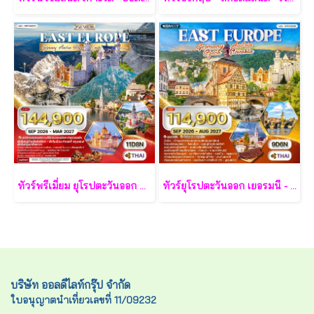
ทัวร์พรีเมี่ยม ยุโรปตะวันออก พักหมู่บ้านฮัลล์สตัทท์ 11วัน 8คืน - TG
ทัวร์ยุโรปตะวันออก เยอรมนี - ออสเตรีย - เช็ก - สโลวาเกีย - ฮังการี 9 วัน - TG
บริษัท ออลดีไลท์กรุ๊ป จำกัด
ใบอนุญาตนำเที่ยวเลขที่ 11/09232