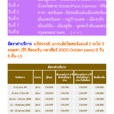
วันที่ 4
นั่งรถไฟสาย GoldenPass Express • พิชิต 
วันที่ 5
ทาซ • เซอร์แมท • อิสระเดินเล่นเมืองเซอร์แมท (
วันที่ 6
เมืองเซอร์แมท – หมู่บ้านแทซ – เมืองบริก – กรุ
วันที่ 7
เมืองเบิร์น - เมืองซูริค – จุดชมวิวลินเดอฮอฟ
วันที่ 8
กรุงเทพมหานคร (-/-/-)
อัตราค่าบริการ
มหัศจรรย์...แกรนด์สวิตเซอร์แลนด์ 2 รถไฟ 3
ยอดเขา (ริกิ-ชิลธอร์น-กลาเซียร์ 3000-Golden pass) 8 วัน
6 คืน-LX