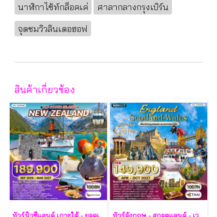
นาฬิกาไซ้ท์กล็อคเค่
ศาลากลางกรุงเบิร์น
จุดชมวิวลินเดอฮอฟ
สินค้าเกี่ยวข้อง
ทัวร์นิวซีแลนด์ เกาะใต้ - ยอดเขา โคโรเน็ต พีค - ล่าแสงใต้ 10 วัน - QF
ทัวร์อังกฤษ - สกอตแลนด์ - เวลส์ 10 วัน - TG