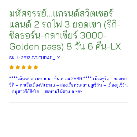
มหัศจรรย์...แกรนด์สวิตเซอร์
แลนด์ 2 รถไฟ 3 ยอดเขา (ริกิ-
ชิลธอร์น-กลาเซียร์ 3000-
Golden pass) 8 วัน 6 คืน-LX
SKU : 2612-BT-EUR411_LX
****เดินทาง: เมษายน - ธันวาคม 2569 **** เมืองซูริค - ยอดเขา
ริกิ – ท่าเรือเมืองVitznau – ล่องเรือทะเลสาบลูเซิร์น – เมืองลูเซิร์น
- อนุสาวรีย์สิงโต – สะพานไม้ชาเปล ฯลฯ