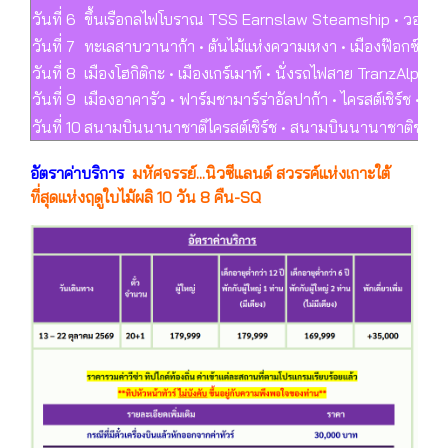
วันที่ 6
ขึ้นเรือกลไฟโบราณ TSS Earnslaw Steamship • วอลเทอร์พ
วันที่ 7
ทะเลสาบวานาก้า • ต้นไม้แห่งความเหงา • เมืองฟ๊อกซ์กลาเซ
วันที่ 8
เมืองโฮกิติกะ • เมืองเกร์เมาท์ • นั่งรถไฟสาย TranzAlpine
วันที่ 9
เมืองอาคารัว • ฟาร์มชามาร์ร่าอัลปาก้า • ไครสต์เชิร์ช • น
วันที่ 10
สนามบินนานาชาติไครสต์เชิร์ช • สนามบินนานาชาติชางงีส
อัตราค่าบริการ
มหัศจรรย์...นิวซีแลนด์ สวรรค์แห่งเกาะใต้
ที่สุดแห่งฤดูใบไม้ผลิ 10 วัน 8 คืน-SQ