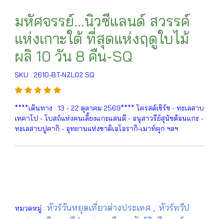
มหัศจรรย์...นิวซีแลนด์ สวรรค์
แห่งเกาะใต้ ที่สุดแห่งฤดูใบไม้
ผลิ 10 วัน 8 คืน-SQ
SKU : 2610-BT-NZL02 SQ
****เดินทาง : 13 - 22 ตุลาคม 2569**** ไครสต์เชิร์ช - ทะเลสาบ
เทคาโป - โบสถ์แห่งคนเลี้ยงแกะแสนดี - อนุสาวรีย์สุนัขต้อนแกะ -
ทะเลสาบปูคากิ - อุทยานแห่งชาติเอโอรากิ-เมาท์คุก ฯลฯ
ทัวร์วันหยุดเที่ยวต่างประเทศ
ทัวร์ทวีป
หมวดหมู่ :
,