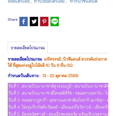
ออสเตรเลีย
ทวีปออสเตรเลีย
ทัวร์นิวซีแลนด์
,
,
Share
รายละเอียดโปรแกรม
รายละเอียดโปรแกรม
มหัศจรรย์...นิวซีแลนด์ สวรรค์แห่งเกาะ
ใต้ ที่สุดแห่งฤดูใบไม้ผลิ 10 วัน 8 คืน-SQ
กำหนดวันเดินทาง :
13 - 22 ตุลาคม 2569
วันที่ 1
สนามบินนานาชาติสุวรรณภูมิ • สนามบินนานาชาติชางงีสิ
วันที่ 2
สนามบินนานาชาติไครสต์เชิร์ช • ทะเลสาบเทคาโป • โบสถ์แห
วันที่ 3
ทะเลสาบปูคากิ • อุทยานแห่งชาติเอโอรากิ-เมาท์คุก • 
วันที่ 4
ไร่องุ่นกิบบ์สตันวัลเลย์ • เมืองแอร์โรว์ทาวน์ • เมืองควีน
วันที่ 5
มิลฟอร์ดซาวด์ • ล่องเรือชมฟยอร์ด พร้อมรับประทานอาหา