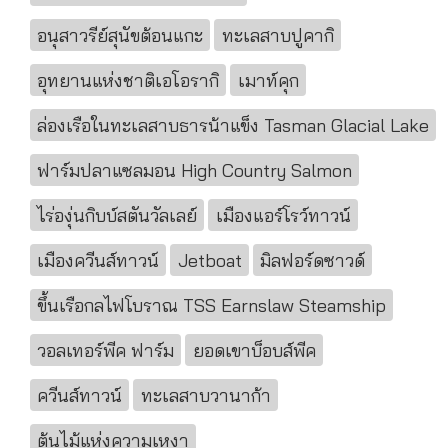
อนุสาวรีย์สุนัขต้อนแกะ
ทะเลสาบปูคากิ
อุทยานแห่งชาติเอโอรากิ
เมาท์คุก
ล่องเรือในทะเลสาบธารน้าแข็ง Tasman Glacial Lake
ฟาร์มปลาแซลมอน High Country Salmon
ไร่องุ่นกิบบ์สตันวัลเลย์
เมืองแอร์โรว์ทาวน์
เมืองควีนส์ทาวน์
Jetboat
มิลฟอร์ดซาวด์
ขึ้นเรือกลไฟโบราณ TSS Earnslaw Steamship
วอลเทอร์พีค ฟาร์ม
ยอดเขาบ็อบส์พีค
ควีนส์ทาวน์
ทะเลสาบวานาก้า
ต้นไม้แห่งความเหงา