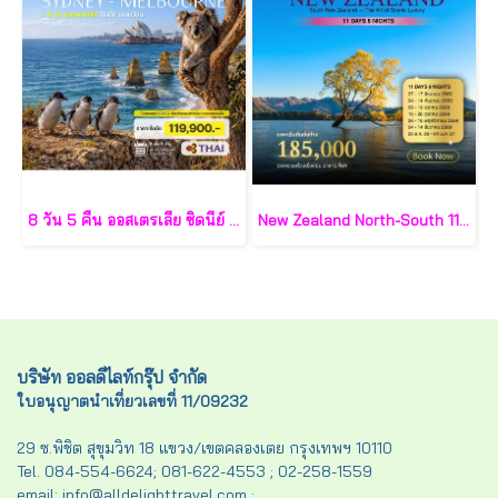
8 วัน 5 คืน ออสเตรเลีย ซิดนีย์ เมลเบิร์น-TG
New Zealand North-South 11 วัน 8 คืน-CX
บริษัท ออลดีไลท์กรุ๊ป จำกัด
ใบอนุญาตนำเที่ยวเลขที่ 11/09232
29 ซ.พิชิต สุขุมวิท 18 แขวง/เขตคลองเตย กรุงเทพฯ 10110
Tel. 084-554-6624; 081-622-4553 ; 02-258-1559
email: info@alldelighttravel.com ;