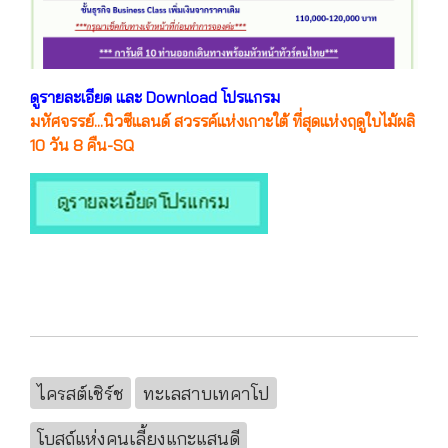
ดูรายละเอียด และ Download โปรแกรม
มหัศจรรย์...นิวซีแลนด์ สวรรค์แห่งเกาะใต้ ที่สุดแห่งฤดูใบไม้ผลิ
10 วัน 8 คืน-SQ
ไครสต์เชิร์ช
ทะเลสาบเทคาโป
โบสถ์แห่งคนเลี้ยงแกะแสนดี