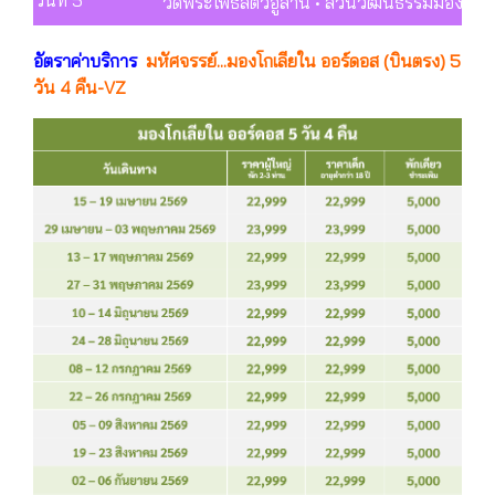
วัดพระโพธิสัตว์อูลาน • สวนวัฒนธรรมมองโกลหย
อัตราค่าบริการ
มหัศจรรย์...มองโกเลียใน ออร์ดอส (บินตรง) 5
วัน 4 คืน-VZ