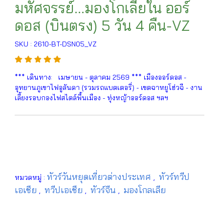
มหัศจรรย์...มองโกเลียใน ออร์
ดอส (บินตรง) 5 วัน 4 คืน-VZ
SKU : 2610-BT-DSN05_VZ
*** เดินทาง: เมษายน - ตุลาคม 2569 *** เมืองออร์ดอส -
อุทยานภูเขาไฟอูลันดา (รวมรถแบตเตอรี่) - เขตฉาหยูโฮ่วฉี - งาน
เลี้ยงรอบกองไฟสไตล์พื้นเมือง - ทุ่งหญ้าออร์ดอส ฯลฯ
ทัวร์วันหยุดเที่ยวต่างประเทศ
ทัวร์ทวีป
หมวดหมู่ :
,
เอเชีย
ทวีปเอเชีย
ทัวร์จีน
มองโกลเลีย
,
,
,