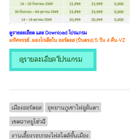
ดูรายละเอียด และ Download โปรแกรม
มหัศจรรย์...มองโกเลียใน ออร์ดอส (บินตรง) 5 วัน 4 คืน-VZ
เมืองออร์ดอส
อุทยานภูเขาไฟอูลันดา
เขตฉาหยูโฮ่วฉี
งานเลี้ยงรอบกองไฟสไตล์พื้นเมือง