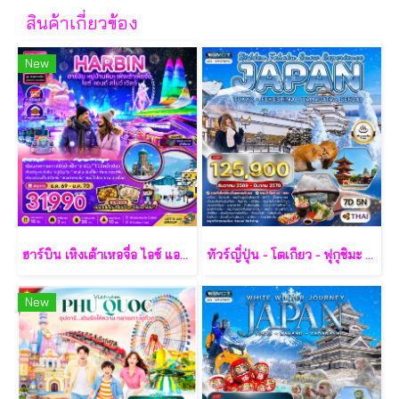
สินค้าเกี่ยวข้อง
New
ฮาร์บิน เหิงเต้าเหอจื่อ ไอซ์ แอนด์ สโนว์ เวิล์ด 7 วัน 5 คืน-XJ
ทัวร์ญี่ปุ่น - โตเกียว - ฟุกุชิมะ - ยามากะตะ - เซนได 7 วัน - TG
New