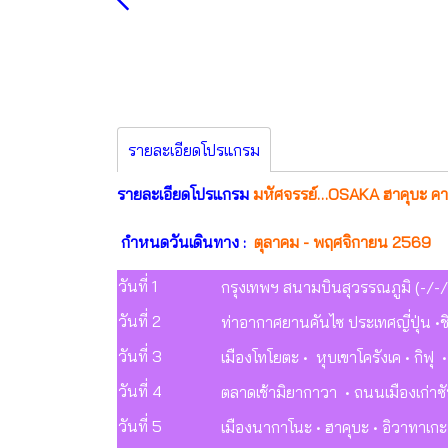
รายละเอียดโปรแกรม
รายละเอียดโปรแกรม
มหัศจรรย์…OSAKA ฮาคุบะ คามิโ
กำหนดวันเดินทาง :
ตุลาคม - พฤศจิกายน 2569
วันที่ 1
กรุงเทพฯ สนามบินสุวรรณภูมิ (-/-/
วันที่ 2
ท่าอากาศยานคันไซ ประเทศญี่ปุ่น •ชิ
วันที่ 3
เมืองโทโยตะ • หุบเขาโครังเค • กิฟุ
วันที่ 4
ตลาดเช้ามิยากาวา • ถนนเมืองเก่าซ
วันที่ 5
เมืองนากาโนะ • ฮาคุบะ • อิวาทาเ