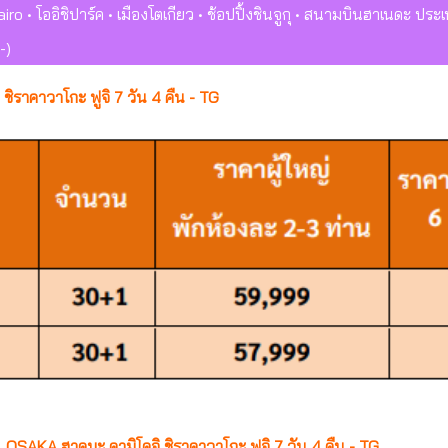
airo • โออิชิปาร์ค • เมืองโตเกียว • ช้อปปิ้งชินจูกุ
• สนามบินฮาเนดะ ประเทศ
-)
ิราคาวาโกะ ฟูจิ 7 วัน 4 คืน - TG
OSAKA ฮาคุบะ คามิโคจิ ชิราคาวาโกะ ฟูจิ 7 วัน 4 คืน - TG