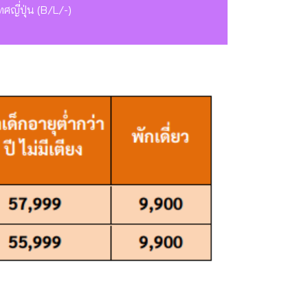
ญี่ปุ่น (B/L/-)