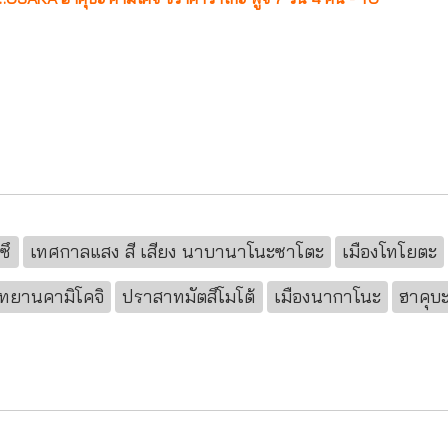
ซึ
เทศกาลแสง สี เสียง นาบานาโนะซาโตะ
เมืองโทโยตะ
ุทยานคามิโคจิ
ปราสาทมัตสึโมโต้
เมืองนากาโนะ
ฮาคุบ