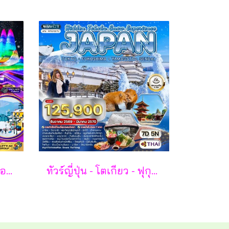
ฮาร์บิน เหิงเต้าเหอจื่อ ไอซ์ แอนด์ สโนว์ เวิล์ด 7 วัน 5 คืน-XJ
ทัวร์ญี่ปุ่น - โตเกียว - ฟุกุชิมะ - ยามากะตะ - เซนได 7 วัน - TG