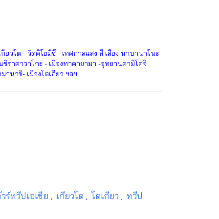
กียวโต - วัดคิโยมิซึ - เทศกาลแสง สี เสียง นาบานาโนะ
บ้านชิราคาวาโกะ - เมืองทาคายามา -อุทยานคามิโคจิ
ามานาชิ- เมืองโตเกียว ฯลฯ
ัวร์ทวีปเอเชีย
เกียวโต
โตเกียว
ทวีป
,
,
,