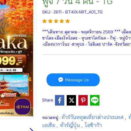
ฟูจิ 7 วัน 4 คืน - TG
SKU : 2611 - BT-KIX-NRT_A01_TG
***เดินทาง: ตุลาคม - พฤศจิกายน 2569 *** เมืองเ
ซาโตะ-เมืองโทโยตะ - หุบเขาโครังเค - กิฟุ - หมู่
-เมืองนากาโนะ -ฮาคุบะ - โออิเดะ ปาร์ค -จังหวัดย
Message Us
Share
ทัวร์วันหยุดเที่ยวต่างประเทศ
ท
หมวดหมู่ :
,
เอเชีย
ทัวร์ญี่ปุ่น
โอซ้าก้า
,
,