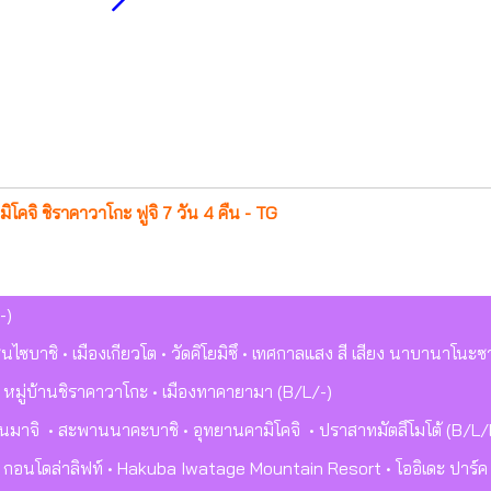
คจิ ชิราคาวาโกะ ฟูจิ 7 วัน 4 คืน - TG
-)
นไซบาชิ • เมืองเกียวโต • วัดคิโยมิซึ • เทศกาลแสง สี เสียง นาบานาโนะซ
 • หมู่บ้านชิราคาวาโกะ • เมืองทาคายามา (B/L/-)
ันมาจิ • สะพานนาคะบาชิ • อุทยานคามิโคจิ • ปราสาทมัตสึโมโต้ (B/L/
กะ กอนโดล่าลิฟท์ • Hakuba Iwatage Mountain Resort
• โออิเดะ ปาร์