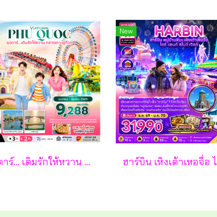
New
ซุปตาร์... เติมรักให้หวาน กลางเกาะฟูก๊วก 3 วัน 2 คืน - VZ