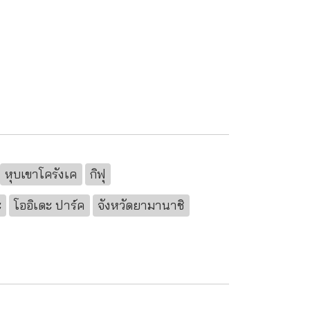
หุบเขาโครังเค
กิฟุ
ะ
โออิเดะ ปาร์ค
จังหวัดยามานาชิ