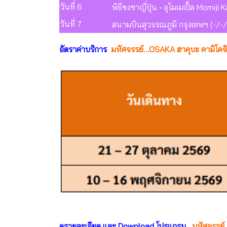
วันที่ 6
พิธีชงชาญี่ปุ่น • อุโมเมเปิ้ล Momiji K
วันที่ 7
สนามบินสุวรรณภูมิ กรุงเทพฯ (-/-/
อัตราค่าบริการ
มหัศจรรย์…OSAKA ฮาคุบะ คามิโคจิ ช
ดูรายละเอียด และ Download โปรแกรม
มหัศจรรย์…