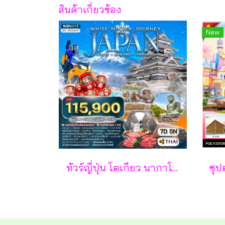
สินค้าเกี่ยวข้อง
New
ทัวร์ญี่ปุ่น โตเกียว นากาโน่ ยามานาชิ 7 วัน - TG