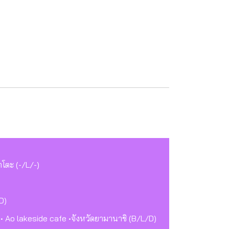
าโตะ (-/L/-)
D)
ค • Ao lakeside cafe •จังหวัดยามานาชิ (B/L/D)