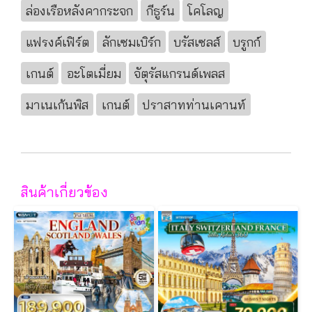
ล่องเรือหลังคากระจก
กีธูร์น
โคโลญ
แฟรงค์เฟิร์ต
ลักเซมเบิร์ก
บรัสเซลส์
บรูกก์
เกนต์
อะโตเมี่ยม
จัตุรัสแกรนด์เพลส
มาเนเก้นพิส
เกนต์
ปราสาทท่านเคานท์
สินค้าเกี่ยวข้อง