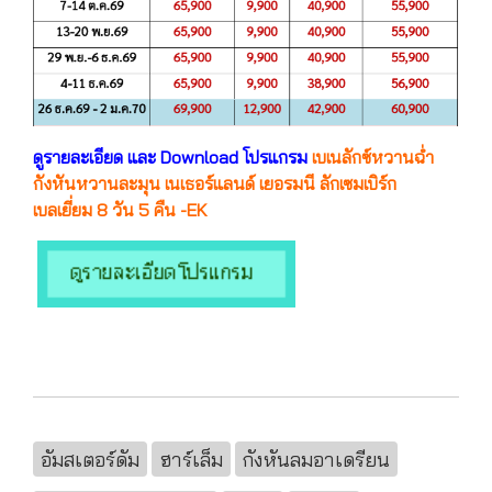
ดูรายละเอียด และ Download โปรแกรม
เบเนลักซ์หวานฉ่ำ
กังหันหวานละมุน เนเธอร์แลนด์ เยอรมนี ลักเซมเบิร์ก
เบลเยี่ยม 8 วัน 5 คืน -EK
อัมสเตอร์ดัม
ฮาร์เล็ม
กังหันลมอาเดรียน