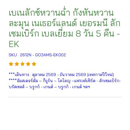
เบเนลักซ์หวานฉ่ำ กังหันหวาน
ละมุน เนเธอร์แลนด์ เยอรมนี ลัก
เซมเบิร์ก เบลเยี่ยม 8 วัน 5 คืน -
EK
SKU : 2612N - GO3AMS-EK002
***เดินทาง : ตุลาคม 2569 - ธันวาคม 2569 (เทศกาลปีใหม่)
****อัมสเตอร์ดัม – กีธูร์น – โคโลญ –แฟรงค์เฟิร์ต - ลักเซมเบิร์ก-
บรัสเซลส์ – บรูกก์ - เกนต์ – บรูกก์ - เกนต์ ฯลฯ