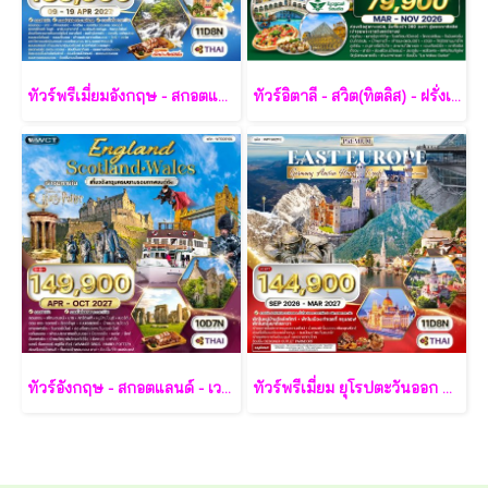
ทัวร์พรีเมี่ยมอังกฤษ - สกอตแลนด์ -เวลล์ 11 วัน - TG
ทัวร์อิตาลี - สวิต(ทิตลิส) - ฝรั่งเศส 10 วัน -SV
ทัวร์อังกฤษ - สกอตแลนด์ - เวลส์ 10 วัน - TG
ทัวร์พรีเมี่ยม ยุโรปตะวันออก พักหมู่บ้านฮัลล์สตัทท์ 11วัน 8คืน - TG