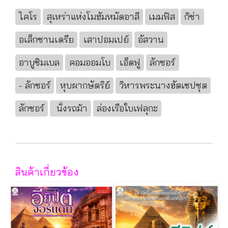
ไคโร
สุเหร่าแห่งโมฮัมหมัดอาลี
เมมฟิส
กิซ่า
อเล็กซานเดรีย
เสาปอมเปย์
อัสวาน
อาบูซิมเบล
คอมออมโบ
เอ็ดฟู
ลักซอร์
- ลักซอร์
หุบผากษัตริย์
วิหารพระนางฮัตเชปซุต
ลักซอร์
นั่งรถม้า
ล่องเรือใบเฟลุกะ
สินค้าเกี่ยวข้อง