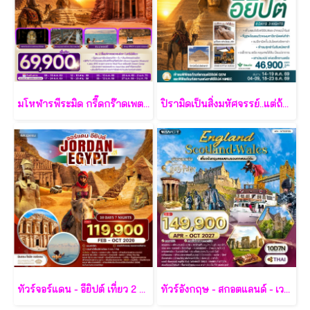
มโหฬารพีระมิด กรี๊ดกร๊าดเพตรา หน้าลอยบนเดดซี EGYPT – JORDAN 8 วัน 5 คืน - RJ
ปิรามิดเป็นสิ่งมหัศจรรย์..แต่ถ้าเธอ อยากได้คนดามอก ต้องมากับเรา อียิปต์ 6 วัน 3 คืน - SV
ทัวร์จอร์แดน - อียิปต์ เที่ยว 2 ดินแดนอารยธรรมระดับโลก - RJ
ทัวร์อังกฤษ - สกอตแลนด์ - เวลส์ 10 วัน - TG