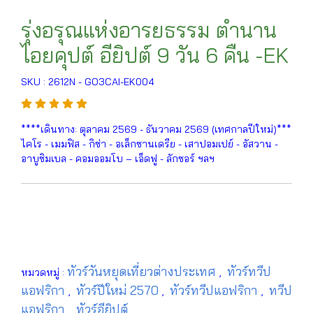
รุ่งอรุณแห่งอารยธรรม ตำนาน
ไอยคุปต์ อียิปต์ 9 วัน 6 คืน -EK
SKU : 2612N - GO3CAI-EK004
****เดินทาง: ตุลาคม 2569 - ธันวาคม 2569 (เทศกาลปีใหม่)***
ไคโร - เมมฟิส - กิซ่า - อเล็กซานเดรีย - เสาปอมเปย์ - อัสวาน -
อาบูซิมเบล - คอมออมโบ – เอ็ดฟู - ลักซอร์ ฯลฯ
ทัวร์วันหยุดเที่ยวต่างประเทศ
ทัวร์ทวีป
หมวดหมู่ :
,
แอฟริกา
ทัวร์ปีใหม่ 2570
ทัวร์ทวีปแอฟริกา
ทวีป
,
,
,
แอฟริกา
ทัวร์อียิปต์
,