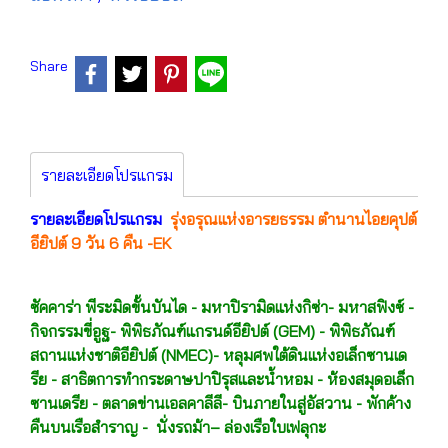
Share
รายละเอียดโปรแกรม
รายละเอียดโปรแกรม
รุ่งอรุณแห่งอารยธรรม ตำนานไอยคุปต์
อียิปต์ 9 วัน 6 คืน -EK
ซัคคาร่า พีระมิดขั้นบันได - มหาปิรามิดแห่งกิซ่า- มหาสฟิงซ์ -
กิจกรรมขี่อูฐ- พิพิธภัณฑ์แกรนด์อียิปต์ (GEM) - พิพิธภัณฑ์
สถานแห่งชาติอียิปต์ (NMEC)- หลุมศพใต้ดินแห่งอเล็กซานเด
รีย - สาธิตการทำกระดาษปาปิรุสและน้ำหอม - ห้องสมุดอเล็ก
ซานเดรีย - ตลาดข่านเอลคาลีลี- บินภายในสู่อัสวาน - พักค้าง
คืนบนเรือสำราญ - นั่งรถม้า– ล่องเรือใบเฟลุกะ