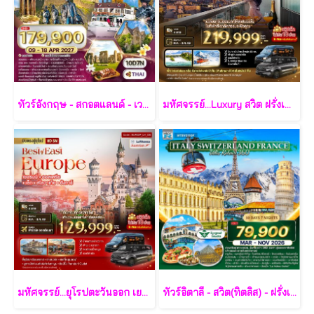
ทัวร์อังกฤษ - สกอตแลนด์ - เวลส์ 10 วัน - TG
มหัศจรรย์...Luxury สวิต ฝรั่งเศส นอนหรู ระเบียงวิวหอไอเฟล 2 คืน กรุ๊ป 10 ท่าน 9 วัน 6 คืน - TG
มหัศจรรย์...ยุโรปตะวันออก เยอรมัน ออสเตรีย เช็ค สโลวาเกีย ฮังการี กรุ๊ป 10 ท่าน 8 วัน 5 คืน - LH/OS
ทัวร์อิตาลี - สวิต(ทิตลิส) - ฝรั่งเศส 10 วัน -SV