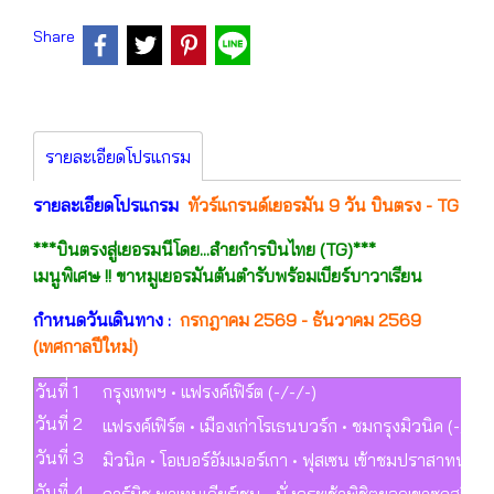
Share
รายละเอียดโปรแกรม
รายละเอียดโปรแกรม
ทัวร์แกรนด์เยอรมัน 9 วัน บินตรง - TG
***บินตรงสู่เยอรมนีโดย...สำยกำรบินไทย (TG)***
เมนูพิเศษ !! ขาหมูเยอรมันต้นตำรับพร้อมเบียร์บาวาเรียน
กำหนดวันเดินทาง :
กรกฎาคม 2569 - ธันวาคม 2569
(เทศกาลปีใหม่)
วันที่ 1
กรุงเทพฯ • แฟรงค์เฟิร์ต (-/-/-)
วันที่ 2
แฟรงค์เฟิร์ต • เมืองเก่าโรเธนบวร์ก • ชมกรุงมิวนิค (-/L/
วันที่ 3
มิวนิค • โอเบอร์อัมเมอร์เกา • ฟุสเซน เข้าชมปราสาทนอยช
วันที่ 4
การ์มิช พาเทนเคียร์เชน • นั่งกระเช้าพิชิตยอดเขาซุกสปิตเซ