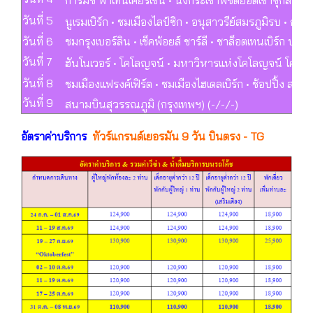
วันที่ 5
นูเรมเบิร์ก • ชมเมืองไลป์ซิก • อนุสาวรีย์สมรภูมิรบ • กรุ
วันที่ 6
ชมกรุงเบอร์ลิน • เช็คพ้อยส์ ชาร์ลี • ชาล็อตเทนเบิร์ก ประ
วันที่ 7
ฮันโนเวอร์ • โคโลญจน์ • มหาวิหารแห่งโคโลญจน์ โคเบลนซ
วันที่ 8
ชมเมืองแฟรงค์เฟิร์ต • ชมเมืองไฮเดลเบิร์ก • ช้อปปิ้ง สนา
วันที่ 9
สนามบินสุวรรณภูมิ (กรุงเทพฯ) (-/-/-)
อัตราค่าบริการ
ทัวร์แกรนด์เยอรมัน 9 วัน บินตรง - TG