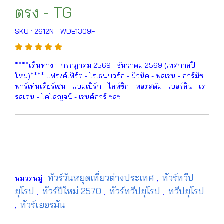
ตรง - TG
SKU : 2612N - WDE1309F
****เดินทาง : กรกฎาคม 2569 - ธันวาคม 2569 (เทศกาลปี
ใหม่)**** แฟรงค์เฟิร์ต - โรเธนบวร์ก - มิวนิค - ฟุสเซ่น - การ์มิช
พาร์เท่นเคียร์เช่น - แบมเบิร์ก - ไลพ์ซิก - พอตสดัม - เบอร์ลิน - เด
รสเดน - โคโลญจน์ - เซนต์กอร์ ฯลฯ
ทัวร์วันหยุดเที่ยวต่างประเทศ
ทัวร์ทวีป
หมวดหมู่ :
,
ยุโรป
ทัวร์ปีใหม่ 2570
ทัวร์ทวีปยุโรป
ทวีปยุโรป
,
,
,
ทัวร์เยอรมัน
,