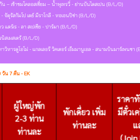
ิกัน – เข้าชมโคลอสเซี่ยม – น้ำพุเทรวี่ - ย่านบันไดสเปน (B/L/D)
่า - จัตุรัสกัมโป เดย์ มีราโกลี - หอเอนปิซ่า (B/L/D)
ิงเกว แตร์เร - ลา สเปเซีย - ปาร์มา (B/L/D)
เวนิสเมสเตร้ (B/L/D)
- มหาวิหารดูโอโม่ - แกลเลอรี วิคเตอร์ เอ็มมานูเอล - สนามบินมาร์เพนซา (
0 วัน 7 คืน - EK