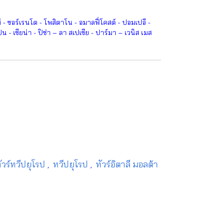
 - ซอร์เรนโต - โพสิตาโน - อมาลฟี่โคสต์ - ปอมเปอี -
ปน - เซียน่า - ปิซ่า – ลา สเปเซีย - ปาร์มา – เวนิส เมส
ัวร์ทวีปยุโรป
ทวีปยุโรป
ทัวร์อิตาลี มอลต้า
,
,