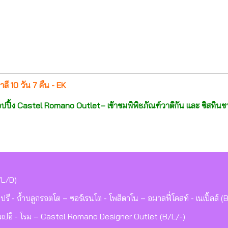
าลี 10 วัน 7 คืน - EK
้อปปิ้ง Castel Romano Outlet– เข้าชมพิพิธภัณฑ์วาติกัน และ ซิสทินชาเป
-/L/D)
ะคาปรี - ถ้ำบลูกรอตโต – ซอร์เรนโต - โพสิตาโน – อมาลฟี่โคสท์ - เนเปิ้ลส์ 
อมเปอี - โรม – Castel Romano Designer Outlet (B/L/-)