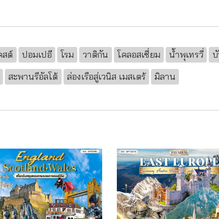
คสต์
ปอมเปอี
โรม
วาติกัน
โคลอสเซี่ยม
น้ำพุเทรวี่
บ
สะพานรีอัลโต้
ล่องเรือสู่เวนิส เมสเตร้
มิลาน