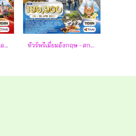
ทัวร์พรีเมี่ยม ยุโรปตะวันออก พักหมู่บ้านฮัลล์สตัทท์ 11วัน 8คืน - TG
ทัวร์พรีเมี่ยมอังกฤษ - สกอตแลนด์ -เวลล์ 11 วัน - TG