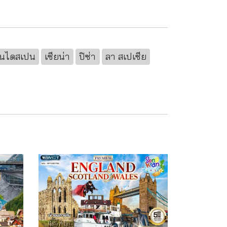
ันไดสเปน
เซียน่า
ปิซ่า
ลา สเปเซีย