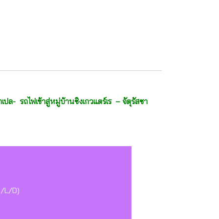
ล- รถไฟเข้าสู่หมู่บ้านซิงเกวแตร์เร – จัตุรัสซา
(B/L/D)