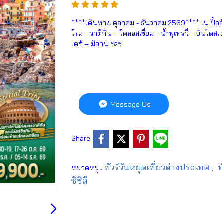
****เดินทาง: ตุลาคม - ธันวาคม 2569**** เนเปิ้ลส์
โรม - วาติกัน – โคลอสเซี่ยม - น้ำพุเทรวี่ - บันไดสเ
เตร้ – มิลาน ฯลฯ
Message Us
Share
ทัวร์วันหยุดเที่ยวต่างประเทศ
ท
หมวดหมู่ :
,
ซิซิลี