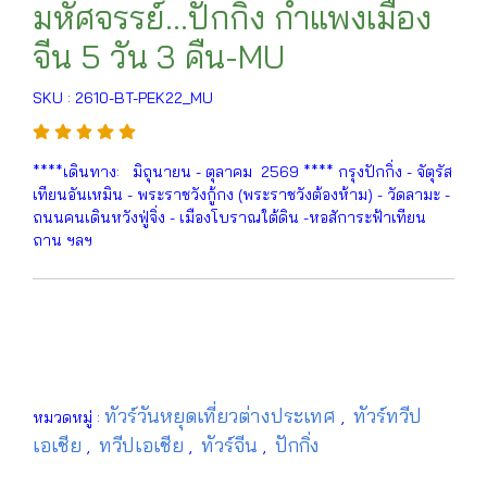
มหัศจรรย์...ปักกิ่ง กำแพงเมือง
จีน 5 วัน 3 คืน-MU
SKU : 2610-BT-PEK22_MU
****เดินทาง: มิถุนายน - ตุลาคม 2569 **** กรุงปักกิ่ง - จัตุรัส
เทียนอันเหมิน - พระราชวังกู้กง (พระราชวังต้องห้าม) - วัดลามะ -
ถนนคนเดินหวังฟู่จิ่ง - เมืองโบราณใต้ดิน -หอสัการะฟ้าเทียน
ถาน ฯลฯ
ทัวร์วันหยุดเที่ยวต่างประเทศ
ทัวร์ทวีป
หมวดหมู่ :
,
เอเชีย
ทวีปเอเชีย
ทัวร์จีน
ปักกิ่ง
,
,
,