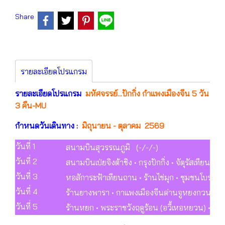
Share
รายละเอียดโปรแกรม
รายละเอียดโปรแกรม
มหัศจรรย์...ปักกิ่ง กำแพงเมืองจีน 5 วัน
3 คืน-MU
กำหนดวันเดินทาง :
มิถุนายน - ตุลาคม 2569
วันที่ 1
สนามบินสุวรรณภูมิ (-/-/-)
วันที่ 2
สนามบินเป่ยจิงต้าชิง • กรุงปักกิ่ง • จัตุรัสเทียน
วันที่ 3
หอสัการะฟ้าเทียนถาน • ร้านไข่มุก • ชุมชนโบราณ
วันที่ 4
ร้านยางพารา • กาแพงเมืองจีนด่านจูหยงกวน • ร้าน
วันที่ 5
ร้านหยก • พระราชวังฤดูร้อน (อวี้เหอหยวน) • สนา