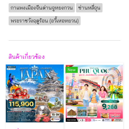
กาแพงเมืองจีนด่านจูหยงกวน
ซ่านหลี่ถุน
พระราชวังฤดูร้อน (อวี้เหอหยวน)
สินค้าเกี่ยวข้อง
New