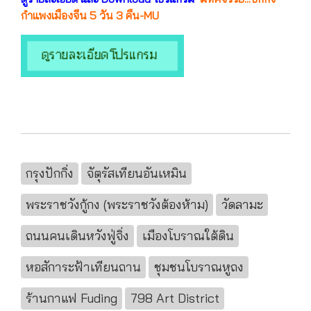
กำแพงเมืองจีน 5 วัน 3 คืน-MU
กรุงปักกิ่ง
จัตุรัสเทียนอันเหมิน
พระราชวังกู้กง (พระราชวังต้องห้าม)
วัดลามะ
ถนนคนเดินหวังฟู่จิ่ง
เมืองโบราณใต้ดิน
หอสัการะฟ้าเทียนถาน
ชุมชนโบราณหูถง
ร้านกาแฟ Fuding
798 Art District