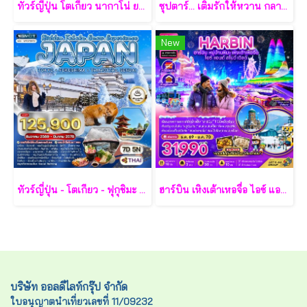
ทัวร์ญี่ปุ่น โตเกียว นากาโน่ ยามานาชิ 7 วัน - TG
ซุปตาร์... เติมรักให้หวาน กลางเกาะฟูก๊วก 3 วัน 2 คืน - VZ
New
ทัวร์ญี่ปุ่น - โตเกียว - ฟุกุชิมะ - ยามากะตะ - เซนได 7 วัน - TG
ฮาร์บิน เหิงเต้าเหอจื่อ ไอซ์ แอนด์ สโนว์ เวิล์ด 7 วัน 5 คืน-XJ
บริษัท ออลดีไลท์กรุ๊ป จำกัด
ใบอนุญาตนำเที่ยวเลขที่ 11/09232