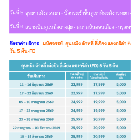
วันที่ 5
อุทยานมังกรหยก • นั่งกระเช้าขึ้นภูเขาหิมะมังกรหยก • โชว์
วันที่ 6
สนามบินคุนหมิงฉางสุ่ย • สนามบินดอนเมือง • กรุงเทพฯ (
อัตราค่าบริการ
มหัศจรรย์...คุนหมิง ต้าหลี่ ลี่เจียง แชงกรีล่า 6
วัน 5 คืน-FD