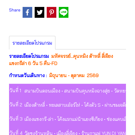
Share
รายละเอียดโปรแกรม
รายละเอียดโปรแกรม
มหัศจรรย์...คุนหมิง ต้าหลี่ ลี่เจียง
แชงกรีล่า 6 วัน 5 คืน-FD
กำหนดวันเดินทาง :
มิถุนายน - ตุลาคม 2569
วันที่ 1
สนามบินดอนเมือง • สนามบินคุนหมิงฉางสุ่ย • วัดหยวนทง
วันที่ 2
เมืองต้าหลี่ • ทะเลสาบเอ๋อร์ไห่ • โค้งตัว S • ผ่านชมเจดีย
วันที่ 3
เมืองแชงกรี-ล่า • โค้งแรกแม่น้าแยงซีเกียง • ช่องแคบเสือกร
วันที่ 4
วัดซงจ้านหลิน • เมืองลี่เจียง • ร้านกาแฟ YUN DI YANG C