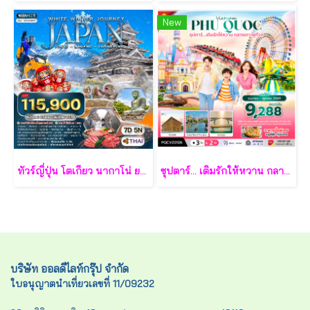
New
ทัวร์ญี่ปุ่น โตเกียว นากาโน่ ยามานาชิ 7 วัน - TG
ซุปตาร์... เติมรักให้หวาน กลางเกาะฟูก๊วก 3 วัน 2 คืน - VZ
บริษัท ออลดีไลท์กรุ๊ป จำกัด
ใบอนุญาตนำเที่ยวเลขที่ 11/09232