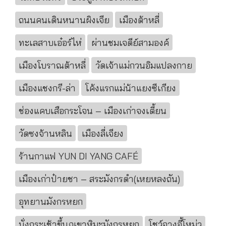
ถนนคนเดินหนานผิงเจีย
เมืองต้าหลี่
ทะเลสาบเอ๋อร์ไห่
ผ่านชมเจดีย์สามองค์
เมืองโบราณต้าหลี่
วัดเจ้าแม่กวนอิมแปลงกาย
เมืองแชงกรี-ล่า
โค้งแรกแม่น้าแยงซีเกียง
ช่องแคบเสือกระโจน – เมืองเก่าจงเตี้ยน
วัดซงจ้านหลิน
เมืองลี่เจียง
ร้านกาแฟ YUN DI YANG CAFÉ
เมืองเก่าป๋ายชา – สระมังกรดำ(เหยหลงถัน)
อุทยานมังกรหยก
นั่งกระเช้าขึ้นภูเขาหิมะมังกรหยก
โชว์จางอี้โหม่ว