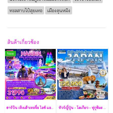
ทะลสาบไป๋สุยเหอ
เมืองคุนหมิง
สินค้าเกี่ยวข้อง
New
ฮาร์บิน เหิงเต้าเหอจื่อ ไอซ์ แอนด์ สโนว์ เวิล์ด 7 วัน 5 คืน-XJ
ทัวร์ญี่ปุ่น - โตเกียว - ฟุกุชิมะ - ยามากะตะ - เซนได 7 วัน - TG