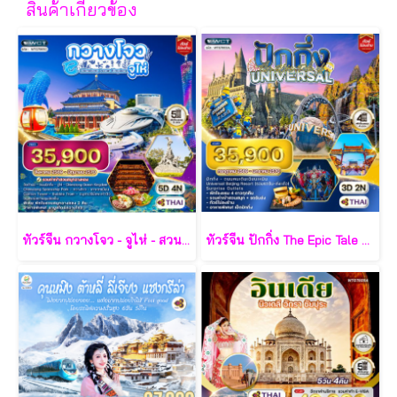
สินค้าเกี่ยวข้อง
ทัวร์จีน กวางโจว - จูไห่ - สวนสนุกฉางหลง 5 วัน - TG
ทัวร์จีน ปักกิ่ง The Epic Tale of Universal 3 วัน - TG