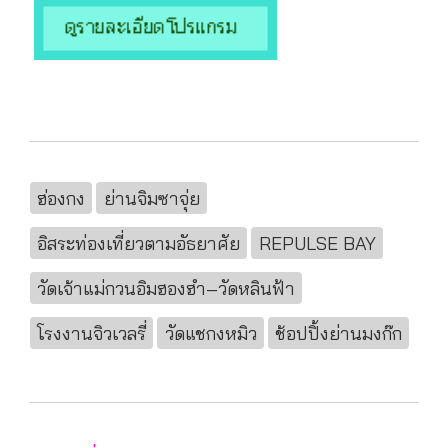
ฮ่องกง
ย่านจิมซาจุ่ย
อิสระท่องเที่ยวตามอัธยาศัย
REPULSE BAY
วัดเจ้าแม่กวนอิมฮองฮำ–วัดหลินฟ้า
โรงงานจิวเวลรี่
วัดแชกงหมิว
ช้อปปิ้งย่านมงก๊ก