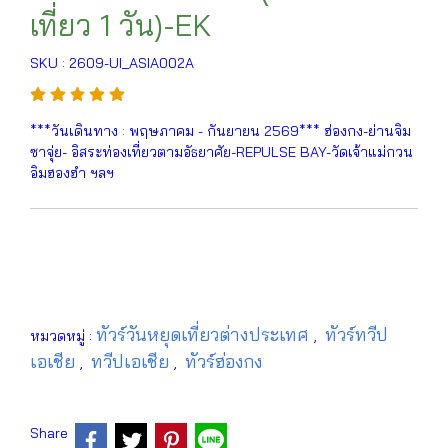
เที่ยว 1 วัน)-EK
SKU : 2609-UI_ASIA002A
***วันเดินทาง : พฤษภาคม - กันยายน 2569*** ฮ่องกง-ย่านจิม
ซาจุ่ย- อิสระท่องเที่ยวตามอัธยาศัย-REPULSE BAY-วัดเจ้าแม่กวน
อิมฮองฮำ ฯลฯ
ทัวร์วันหยุดเที่ยวต่างประเทศ
ทัวร์ทวีป
หมวดหมู่ :
,
เอเชีย
ทวีปเอเชีย
ทัวร์ฮ่องกง
,
,
Share