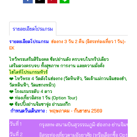
รายละเอียดโปรแกรม
รายละเอียดโปรแกรม
ฮ่องกง 3 วัน 2 คืน (อิสระท่องเที่ยว 1 วัน)-
EK
ไหว้พระเสริมสิริมงคล ช้อปย่านดัง ครบจบในทริปเดียว
เสริมดวงครบจบ ทั้งสุขภาพ การงาน และความมั่งคั่ง
ไฮไลท์โปรแกรมทัวร์
❤️ ไหว้พระ 4 วัดดังในฮ่องกง (วัดทินหัว, วัดเจ้าแม่กวนอิมฮองฮำ,
วัดหลินฟ้า, วัดแชกงหมิว)
❤️ โรงแรมระดับ 4 ดาว
❤️ ท่องเที่ยวอิสระ 1 วัน (Option Tour)
❤️ ช้อปปิ้งย่านจิมซาจุ่ย ย่านมงก๊ก
กำหนดวันเดินทาง :
พฤษภาคม - กันยายน 2569
วันที่ 1
กรุงเทพ-สนามบินสุวรรณภูมิ-ฮ่องกง-ย่านจิมซาจุ่ย
วันที่ 2
อิสระท่องเที่ยวตามอัธยาศัย (หรือเลือกซื้อ Option 