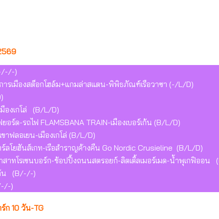
 2569
/-/-)
าการเมืองสต็อกโฮล์ม+แกมล่าสแตน-พิพิธภัณฑ์เรือวาซา (-/L/D)
)
เมืองเกโล่ (B/L/D)
งน์ฟยอร์ด-รถไฟ FLAMSBANA TRAIN-เมืองเบอร์เก้น (B/L/D)
ดเขาฟลอเยน-เมืองเกโล่ (B/L/D)
าร์ลโยฮันส์เกท-เรือสำราญค้างคืน Go Nordic Crusieline (B/L/D)
าสาทโรเซนบอร์ก-ช้อปปิ้งถนนสตรอยก์-ลิตเติ้ลเมอร์เมด-น้ำพุเกฟิออน 
ก้น (B/-/-)
-/-)
ร์ก 10 วัน-TG