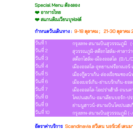
Special Menu ต้องลอง
❤️ อาหารไทย
❤️ สแกนดิเนเวียนบุฟเฟต์
กำหนดวันเดินทาง :
9-18 ตุลาคม ; 21-30 ตุลาคม
วันที่ 1
กรุงเทพ-สนามบินสุวรรณภูมิ (-
วันที่ 2
สุวรรณภูมิ-สต็อกโฮล์ม-ศาลาว่
วันที่ 3
สต็อกโฮล์ม-เมืองออสโล (B/L/D
วันที่ 4
เมืองออสโล-อุทยานฟร็อกเนอร์-
วันที่ 5
เมืองกู๊ดวาเก้น-ล่องเรือชมซอ
วันที่ 6
เมืองเบอร์เก้น-ย่านบริกเก้น-ยอ
วันที่ 7
เมืองออสโล-โอเปร่าเฮ้าส์-ถนนค
วันที่ 8
โคเปนเฮเก้น-อมาเลียนบอร์ก-ปร
วันที่ 9
ย่านนูฮาวน์-สนามบินโคเปนเฮเ
วันที่ 10
กรุงเทพ-สนามบินสุวรรณภูมิ (-/
อัตราค่าบริการ
Scandinavia สวีเดน นอร์เวย์ เดนมา