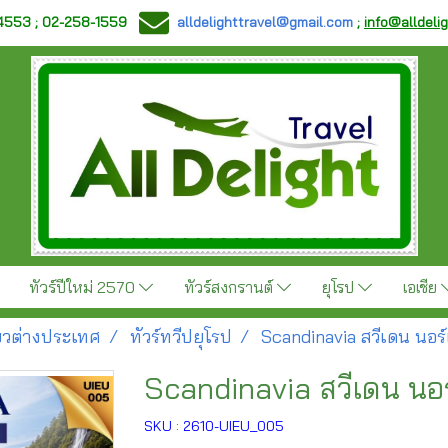
-4553 ; 02-258-1559
alldelighttravel@gmail.com
;
info@alldeli
ทัวร์ปีใหม่ 2570
ทัวร์สงกรานต์
ยุโรป
เอเชีย
ี่ยวต่างประเทศ
ทัวร์ทวีปยุโรป
Scandinavia สวีเดน นอร์
Scandinavia สวีเดน นอร
SKU : 2610-UIEU_005