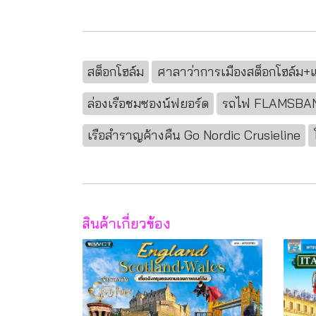
สต็อกโฮล์ม
ศาลาว่าการเมืองสต็อกโฮล์ม
ล่องเรือชมซองน์ฟยอร์ด
รถไฟ FLAMSBA
เรือสำราญค้างคืน Go Nordic Crusieline
สินค้าเกี่ยวข้อง