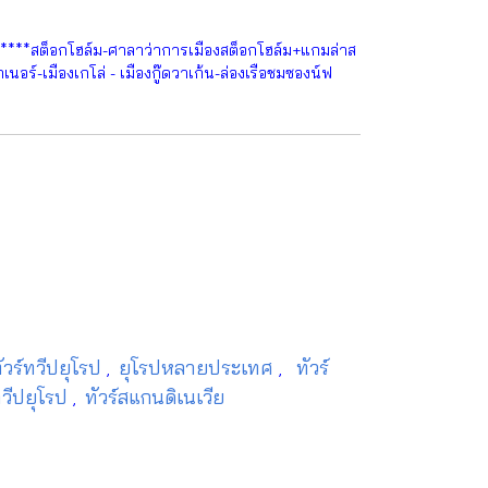
9****สต็อกโฮล์ม-ศาลาว่าการเมืองสต็อกโฮล์ม+แกมล่าส
นอร์-เมืองเกโล่ - เมืองกู๊ดวาเก้น-ล่องเรือชมซองน์ฟ
ัวร์ทวีปยุโรป
ยุโรปหลายประเทศ
ทัวร์
,
,
วีปยุโรป
ทัวร์สแกนดิเนเวีย
,