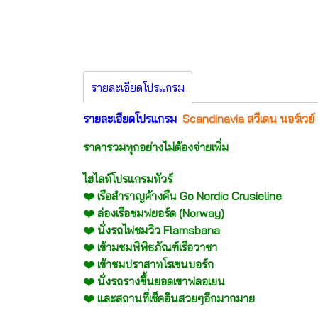
รายละเอียดโปรแกรม
รายละเอียดโปรแกรม
Scandinavia สวีเดน นอร์เวย์ 
ราคารวมทุกอย่างไม่ต้องจ่ายเพิ่ม
ไฮไลท์โปรแกรมทัวร์
❤️ เรือสำราญค้างคืน Go Nordic Crusieline
❤️ ล่องเรือชมฟยอร์ด (Norway)
❤️ นั่งรถไฟชมวิว Flamsbana
❤️ เข้ามชมพิพิธภัณฑ์เรือวาซา
❤️ เข้าชมปราสาทโรเซนบอร์ก
❤️ นั่งรถรางขึ้นยอดเขาฟลอเยน
❤️ และสถานที่เช็คอินสวยๆอีกมากมาย