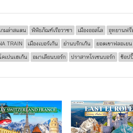
+แกมล่าสแตน
พิพิธภัณฑ์เรือวาซา
เมืองออสโล
อุทยานฟร็
NA TRAIN
เมืองเบอร์เก้น
ย่านบริกเก้น
ยอดเขาฟลอเยน
โคเปนเฮเก้น
อมาเลียนบอร์ก
ปราสาทโรเซนบอร์ก
ช้อปป