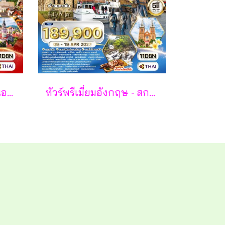
ทัวร์พรีเมี่ยม ยุโรปตะวันออก พักหมู่บ้านฮัลล์สตัทท์ 11วัน 8คืน - TG
ทัวร์พรีเมี่ยมอังกฤษ - สกอตแลนด์ -เวลล์ 11 วัน - TG