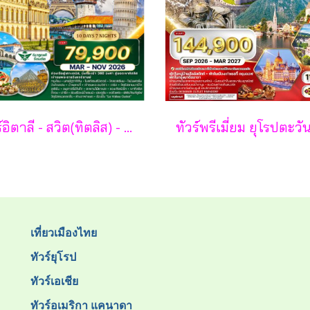
ทัวร์อิตาลี - สวิต(ทิตลิส) - ฝรั่งเศส 10 วัน -SV
เที่ยวเมืองไทย
ทัวร์ยุโรป
ทัวร์เอเชีย
ทัวร์อเมริกา แคนาดา