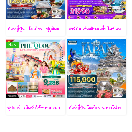
ทัวร์ญี่ปุ่น - โตเกียว - ฟุกุชิมะ - ยามากะตะ - เซนได 7 วัน - TG
ฮาร์บิน เหิงเต้าเหอจื่อ ไอซ์ แอนด์ สโนว์ เวิล์ด 7 วัน 5 คืน-XJ
New
ซุปตาร์... เติมรักให้หวาน กลางเกาะฟูก๊วก 3 วัน 2 คืน - VZ
ทัวร์ญี่ปุ่น โตเกียว นากาโน่ ยามานาชิ 7 วัน - TG