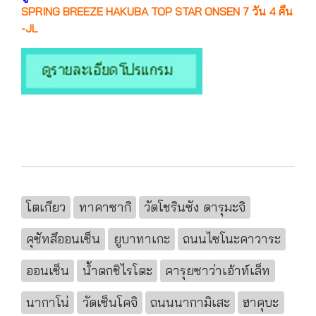
SPRING BREEZE HAKUBA TOP STAR ONSEN 7 วัน 4 คืน
-JL
โตเกียว
ทาคาซากิ
วัดโชรินซัง ดารุมะจิ
คุซัทสึออนเซ็น
ยูบาทาเกะ
ถนนไซโนะคาวาระ
ออนเซ็น
น้ำตกชิไรโตะ
คารุยซาว่าเอ้าท์เล็ท
นากาโน่
วัดเซ็นโคจิ
ถนนนากามิเสะ
ฮาคุบะ