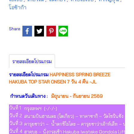
โอซ้าก้า
Share
รายละเอียดโปรแกรม
รายละเอียดโปรแกรม
HAPPINESS SPRING BREEZE
HAKUBA TOP STAR ONSEN 7 วัน 4 คืน -JL
กำหนดวันเดินทาง :
มิถุนายน - กันยายน 2569
วันที่ 1
กรุงเทพฯ (-/-/-)
วันที่ 2
สนามบินฮาเนดะ (โตเกียว) – ทาคาซากิ – วัดโชรินซัง ดาร
วันที่ 3
คารุยซาว่า – น้ำตกชิไรโตะ – คารุยซาว่าเอ้าท์เล็ท – นาก
วันที่ 4
ฮาคุบะ – นั่งกระเช้า Hakuba Iwatake Gondola Lift N