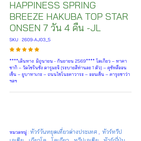
HAPPINESS SPRING
BREEZE HAKUBA TOP STAR
ONSEN 7 วัน 4 คืน -JL
SKU : 2609-AJ03_5
****เดินทาง: มิถุนายน - กันยายน 2569**** โตเกียว – ทาคา
ซากิ – วัดโชรินซัง ดารุมะจิ (ระบายสีท่านละ 1 ตัว) – คุซัทสึออน
เซ็น – ยูบาทาเกะ – ถนนไซโนะคาวาระ – ออนเซ็น – คารุยซาว่า
ฯลฯ
ทัวร์วันหยุดเที่ยวต่างประเทศ
ทัวร์ทวีป
หมวดหมู่ :
,
เอเชีย
เกียวโต
โตเกียว
ทวีปเอเชีย
ทัวร์ญี่ปุ่น
,
,
,
,
,