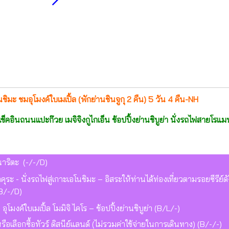
ชิมะ ชมอุโมงค์ใบเมเปิ้ล (พักย่านชินจูกุ 2 คืน) 5 วัน 4 คืน-NH
 เช็คอินถนนแปะก๊วย เมจิจิงกูไกเอ็น ช้อปปิ้งย่านชิบูย่า นั่งรถไฟสายโรแ
าริตะ (-/-/D)
ุระ - นั่งรถไฟสู่เกาะเอโนชิมะ – อิสระให้ท่านได้ท่องเที่ยวตามรอยซีร
(B/-/D)
 อุโมงค์ใบเมเปิ้ล โมมิจิ ไคโร – ช้อปปิ้งย่านชิบูย่า (B/L/-)
หรือเลือกซื้อทัวร์ ดิสนีย์แลนด์ (ไม่รวมค่าใช้จ่ายในการเดินทาง) (B/-/-)