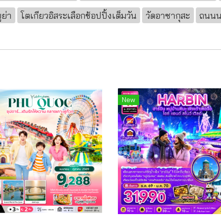
ูย่า
โตเกียวอิสระเลือกช้อปปิ้งเต็มวัน
วัดอาซากุสะ
ถนนน
New