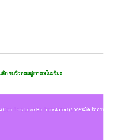
มนติก ชมวิวทะเลสู่เกาะเอโนะชิมะ
ีย์ดัง Can This Love Be Translated (ยากชะมัด รักภาษาอะไร) - อาบ