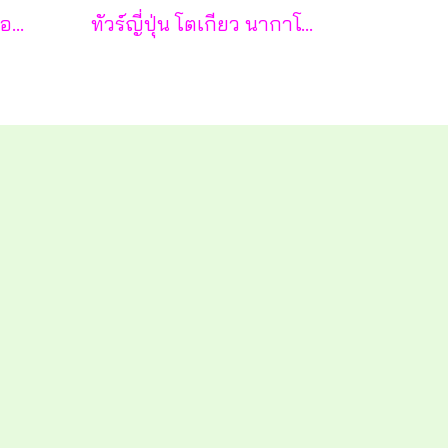
ฮาร์บิน เหิงเต้าเหอจื่อ ไอซ์ แอนด์ สโนว์ เวิล์ด 7 วัน 5 คืน-XJ
ทัวร์ญี่ปุ่น โตเกียว นากาโน่ ยามานาชิ 7 วัน - TG