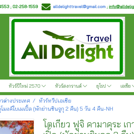
-4553 ; 02-258-1559
alldelighttravel@gmail.com
;
info@alldeli
ทัวร์ปีใหม่ 2570
ทัวร์สงกรานต์
ยุโรป
เอเชีย
ี่ยวต่างประเทศ
ทัวร์ทวีปเอเชีย
มงค์ใบเมเปิ้ล (พักย่านชินจูกุ 2 คืน) 5 วัน 4 คืน-NH
โตเกียว ฟูจิ คามาคุระ เ