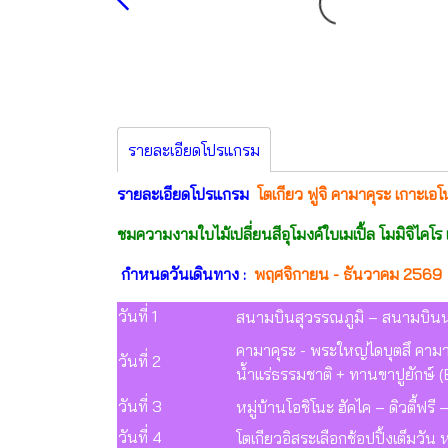
รายละเอียดโปรแกรม
รายละเอียดโปรแกรม
โตเกียว ฟูจิ คามาคุระ เกาะเอโน
ชมความงามใบไม้เปลี่ยนสีอุโมงค์ใบเมเปิ้ล โมมิจิไคโร
กำหนดวันเดินทาง :
พฤศจิกายน - ธันวาคม 2569
วันที่ 1
สนามบินสุวรรณภูมิ – สนามบินน
คามาคุระ - พระใหญ่ไดบุตสึ คามาค
วันที่ 2
น้ำแร่ธรรมชาติ + ทานขาปูยักษ์ 
วันที่ 3
หมู่บ้านโอชิโนะ ฮัคไค – ดิวตี้ฟรี –
วันที่ 4
โตเกียวอิสระเลือกช้อปปิ้งเต็มวัน 