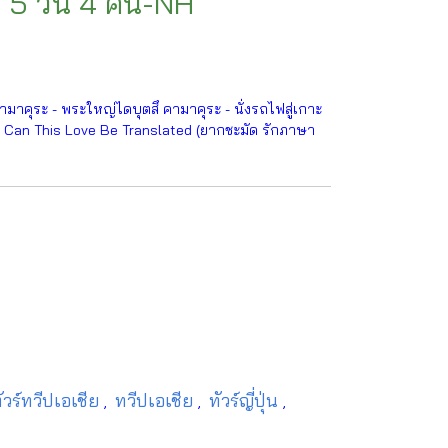
น) 5 วัน 4 คืน-NH
าคุระ - พระใหญ่ไดบุตสึ คามาคุระ - นั่งรถไฟสู่เกาะ
์ดัง Can This Love Be Translated (ยากชะมัด รักภาษา
ัวร์ทวีปเอเชีย
ทวีปเอเชีย
ทัวร์ญี่ปุ่น
,
,
,