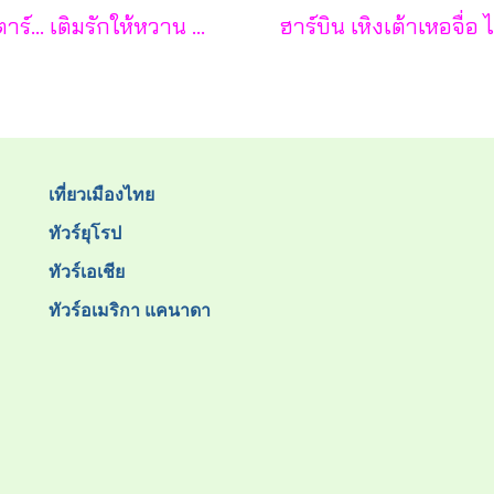
ซุปตาร์... เติมรักให้หวาน กลางเกาะฟูก๊วก 3 วัน 2 คืน - VZ
เที่ยวเมืองไทย
ทัวร์ยุโรป
ทัวร์เอเชีย
ทัวร์อเมริกา แคนาดา