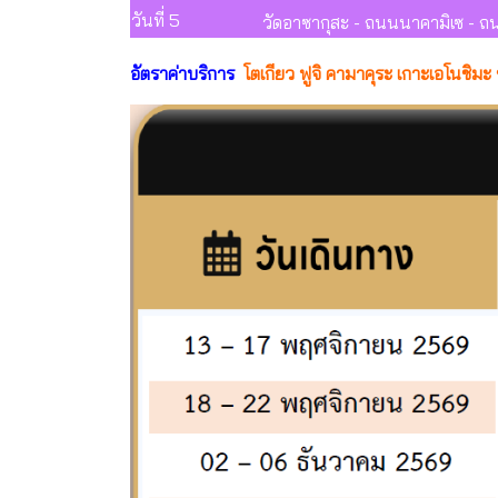
วันที่ 5
วัดอาซากุสะ - ถนนนาคามิเซ - ถน
อัตราค่าบริการ
โตเกียว ฟูจิ คามาคุระ เกาะเอโนชิมะ ช