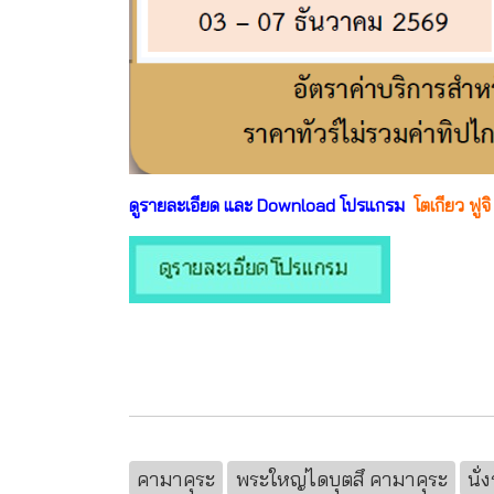
ดูรายละเอียด และ Download โปรแกรม
โตเกียว ฟูจิ
คามาคุระ
พระใหญ่ไดบุตสึ คามาคุระ
นั่