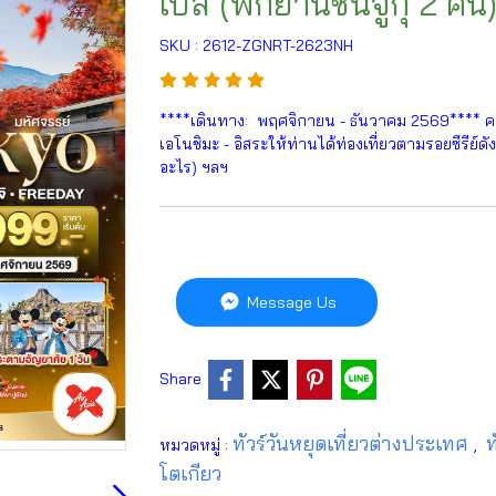
เปิ้ล (พักย่านชินจูกุ 2 คื
SKU : 2612-ZGNRT-2623NH
****เดินทาง: พฤศจิกายน - ธันวาคม 2569**** คาม
เอโนชิมะ - อิสระให้ท่านได้ท่องเที่ยวตามรอยซีรีย
อะไร) ฯลฯ
Message Us
Share
ทัวร์วันหยุดเที่ยวต่างประเทศ
ท
หมวดหมู่ :
,
โตเกียว