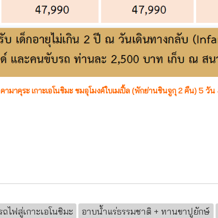
 คามาคุระ เกาะเอโนชิมะ ชมอุโมงค์ใบเมเปิ้ล (พักย่านชินจูกุ 2 คืน) 5 วั
งรถไฟสู่เกาะเอโนชิมะ
อาบน้ำแร่ธรรมชาติ + ทานขาปูยักษ์