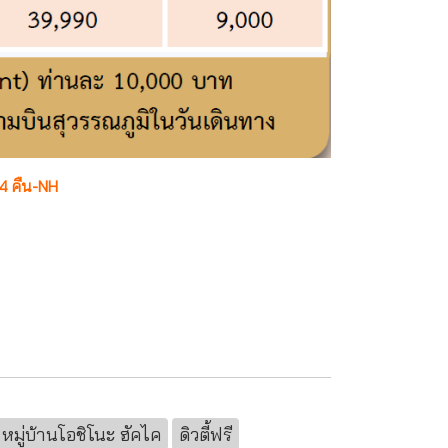
น 4 คืน-NH
หมู่บ้านโอชิโนะ ฮัคไค
ดิวตี้ฟรี