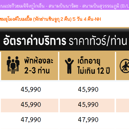
นแปะก๊วยเมจิจิงกูไกเอ็น - สนามบินนาริตะ - สนามบินสุวรรณภูมิ (B/L
มอุโมงค์ใบเมเปิ้ล (พักย่านชินจูกุ 2 คืน) 5 วัน 4 คืน-NH