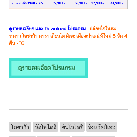
ดูรายละเอียด และ Download โปรแกรม
ปล่อยใจในลม
หนาว โอซาก้า นารา เกียวโต มิเอะ เมืองเก่าเสน่ห์ใหม่ 6 วัน 4
คืน -TG
โอซาก้า
วัดโทไดจิ
ซันโจโดริ
จังหวัดมิเอะ