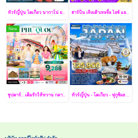
ทัวร์ญี่ปุ่น โตเกียว นากาโน่ ยามานาชิ 7 วัน - TG
ฮาร์บิน เหิงเต้าเหอจื่อ ไอซ์ แอนด์ สโนว์ เวิล์ด 7 วัน 5 คืน-XJ
New
ซุปตาร์... เติมรักให้หวาน กลางเกาะฟูก๊วก 3 วัน 2 คืน - VZ
ทัวร์ญี่ปุ่น - โตเกียว - ฟุกุชิมะ - ยามากะตะ - เซนได 7 วัน - TG