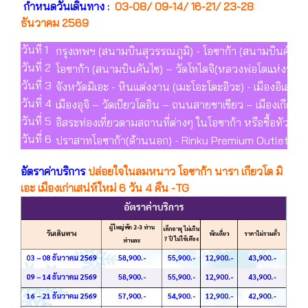
กำหนดวันเดินทาง :
03-08/ 09-14/ 16-21/ 23-28
ธันวาคม 2569
วันที่ 1
กรุงเทพฯ (สนามบินสุวรรณภูมิ) - โอซาก้า (สนามบินคันไซ
วันที่ 2
โอซาก้า (สนามบินคันไซ) – วัดโทไดจิ(หลวงพ่อโตแห่งนารา) 
วันที่ 3
จังหวัดมิเอะ - หินแต่งงาน (เมะโอะโตะอิวะ) - เมืองอิเสะ 
วันที่ 4
เมืองอุจิ – วัดเบียวโดอิน – ถนนสายชาเขียว – เมืองเ
วันที่ 5
อิสระท่องเที่ยวตามสถานที่ต่างๆ ในโอซาก้า หรือชื้อทัวร
วันที่ 6
ปราสาทโอซาก้า(ด้านนอก) - Rinku Premium Outlet (สนา
อัตราค่าบริการ
ปล่อยใจในลมหนาว โอซาก้า นารา เกียวโต มิ
เอะ เมืองเก่าเสน่ห์ใหม่ 6 วัน 4 คืน -TG