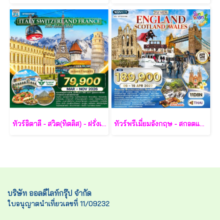
ทัวร์อิตาลี - สวิต(ทิตลิส) - ฝรั่งเศส 10 วัน -SV
ทัวร์พรีเมี่ยมอังกฤษ - สกอตแลนด์ -เวลล์ 11 วัน - TG
บริษัท ออลดีไลท์กรุ๊ป จำกัด
ใบอนุญาตนำเที่ยวเลขที่ 11/09232