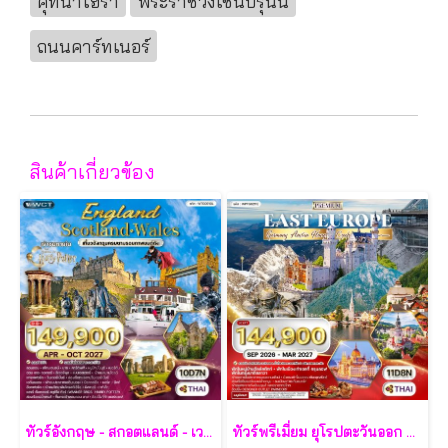
คุทนาโฮร่า
พระราชวังเชินบรุนน์
ถนนคาร์ทเนอร์
สินค้าเกี่ยวข้อง
ทัวร์อังกฤษ - สกอตแลนด์ - เวลส์ 10 วัน - TG
ทัวร์พรีเมี่ยม ยุโรปตะวันออก พักหมู่บ้านฮัลล์สตัทท์ 11วัน 8คืน - TG