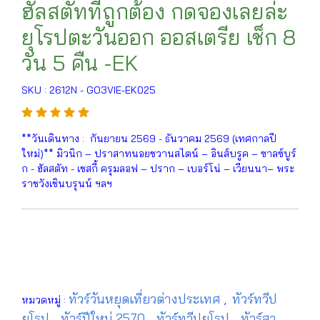
ฮัลสตัทที่ถูกต้อง กดจองเลยล่ะ
ยุโรปตะวันออก ออสเตรีย เช็ก 8
วัน 5 คืน -EK
SKU : 2612N - GO3VIE-EK025
**วันเดินทาง : กันยายน 2569 - ธันวาคม 2569 (เทศกาลปี
ใหม่)** มิวนิก – ปราสาทนอยชวานสไตน์ – อินส์บรูค – ซาลซ์บูร์
ก - ฮัลสตัท - เชสกี้ ครุมลอฟ – ปราก – เบอร์โน่ – เวียนนา– พระ
ราชวังเชินบรุนน์ ฯลฯ
ทัวร์วันหยุดเที่ยวต่างประเทศ
ทัวร์ทวีป
หมวดหมู่ :
,
ยุโรป
ทัวร์ปีใหม่ 2570
ทัวร์ทวีปยุโรป
ทัวร์สา
,
,
,