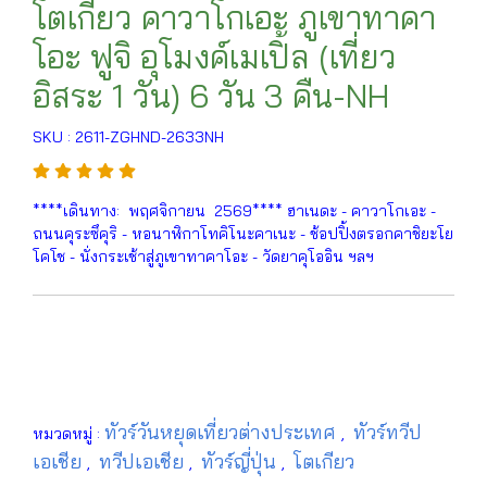
โตเกียว คาวาโกเอะ ภูเขาทาคา
โอะ ฟูจิ อุโมงค์เมเปิ้ล (เที่ยว
อิสระ 1 วัน) 6 วัน 3 คืน-NH
SKU : 2611-ZGHND-2633NH
****เดินทาง: พฤศจิกายน 2569**** ฮาเนดะ - คาวาโกเอะ -
ถนนคุระซึคุริ - หอนาฬิกาโทคิโนะคาเนะ - ช้อปปิ้งตรอกคาชิยะโย
โคโช - นั่งกระเช้าสู่ภูเขาทาคาโอะ - วัดยาคุโออิน ฯลฯ
ทัวร์วันหยุดเที่ยวต่างประเทศ
ทัวร์ทวีป
หมวดหมู่ :
,
เอเชีย
ทวีปเอเชีย
ทัวร์ญี่ปุ่น
โตเกียว
,
,
,