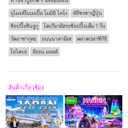
ทานขาปูยักษ์ + แช่ออนเซ็น
อุโมงค์ใบเมเปิ้ล โมมิจิ ไคโร
พิธีชงชาญี่ปุ่น
ช้อปปิ้งชินจูกุ
โตเกียวอิสระช้อปปิ้งเต็ม 1 วัน
วัดอาซากุสะ
ถนนนาคามิเซ
ตลาดปลาซึกิจิ
โอไดบะ
อิออน มอลล์
สินค้าเกี่ยวข้อง
New