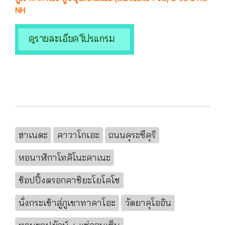
NH
ฮาเนดะ
คาวาโกเอะ
ถนนคุระซึคุริ
หอนาฬิกาโทคิโนะคาเนะ
ช้อปปิ้งตรอกคาชิยะโยโคโช
นั่งกระเช้าสู่ภูเขาทาคาโอะ
วัดยาคุโออิน