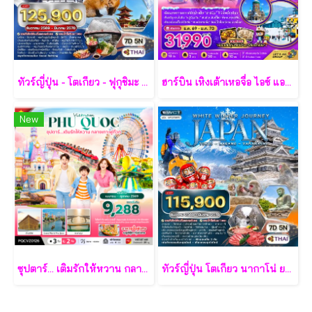
ทัวร์ญี่ปุ่น - โตเกียว - ฟุกุชิมะ - ยามากะตะ - เซนได 7 วัน - TG
ฮาร์บิน เหิงเต้าเหอจื่อ ไอซ์ แอนด์ สโนว์ เวิล์ด 7 วัน 5 คืน-XJ
New
ซุปตาร์... เติมรักให้หวาน กลางเกาะฟูก๊วก 3 วัน 2 คืน - VZ
ทัวร์ญี่ปุ่น โตเกียว นากาโน่ ยามานาชิ 7 วัน - TG