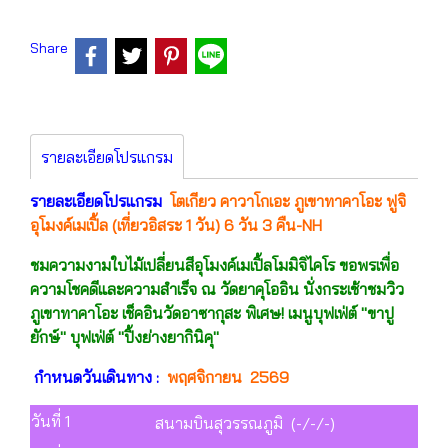
Share
รายละเอียดโปรแกรม
รายละเอียดโปรแกรม
โตเกียว คาวาโกเอะ ภูเขาทาคาโอะ ฟูจิ
อุโมงค์เมเปิ้ล (เที่ยวอิสระ 1 วัน) 6 วัน 3 คืน-NH
ชมความงามใบไม้เปลี่ยนสีอุโมงค์เมเปิ้ลโมมิจิไคโร ขอพรเพื่อ
ความโชคดีและความสำเร็จ ณ วัดยาคุโออิน นั่งกระเช้าชมวิว
ภูเขาทาคาโอะ เช็คอินวัดอาซากุสะ พิเศษ! เมนูบุฟเฟ่ต์ "ขาปู
ยักษ์" บุฟเฟ่ต์ "ปิ้งย่างยากินิคุ"
กำหนดวันเดินทาง :
พฤศจิกายน 2569
วันที่ 1
สนามบินสุวรรณภูมิ (-/-/-)