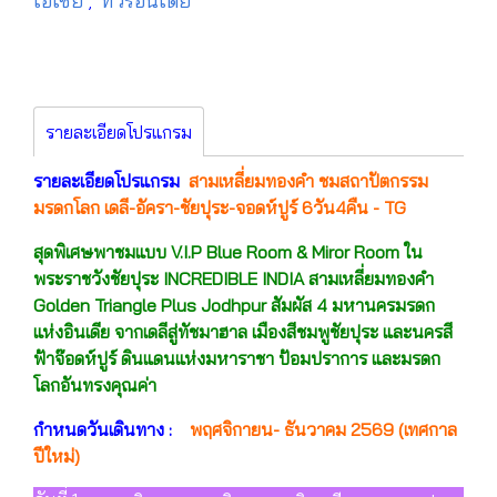
เอเชีย
ทัวร์อินเดีย
,
รายละเอียดโปรแกรม
รายละเอียดโปรแกรม
สามเหลี่ยมทองคำ ชมสถาปัตกรรม
มรดกโลก เดลี-อัครา-ชัยปุระ-จอดห์ปูร์ 6วัน4คืน - TG
สุดพิเศษพาชมแบบ V.I.P Blue Room & Miror Room ใน
พระราชวังชัยปุระ INCREDIBLE INDIA สามเหลี่ยมทองคำ
Golden Triangle Plus Jodhpur สัมผัส 4 มหานครมรดก
แห่งอินเดีย จากเดลีสู่ทัชมาฮาล เมืองสีชมพูชัยปุระ และนครสี
ฟ้าจ๊อดห์ปูร์ ดินแดนแห่งมหาราชา ป้อมปราการ และมรดก
โลกอันทรงคุณค่า
กำหนดวันเดินทาง :
พฤศจิกายน- ธันวาคม 2569 (เทศกาล
ปีใหม่)