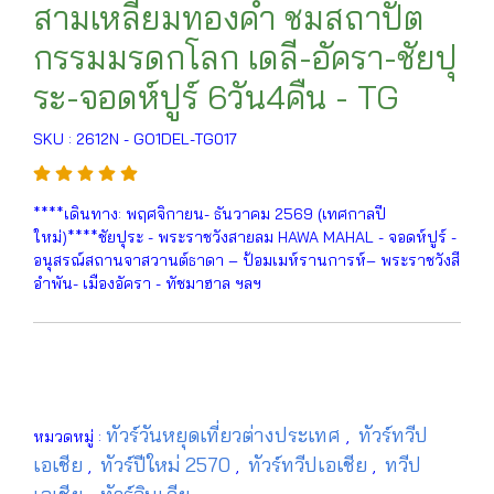
สามเหลี่ยมทองคำ ชมสถาปัต
กรรมมรดกโลก เดลี-อัครา-ชัยปุ
ระ-จอดห์ปูร์ 6วัน4คืน - TG
SKU : 2612N - GO1DEL-TG017
****เดินทาง: พฤศจิกายน- ธันวาคม 2569 (เทศกาลปี
ใหม่)****ชัยปุระ - พระราชวังสายลม HAWA MAHAL - จอดห์ปูร์ -
อนุสรณ์สถานจาสวานต์ธาดา – ป้อมเมห์รานการห์– พระราชวังสี
อำพัน- เมืองอัครา - ทัชมาฮาล ฯลฯ
ทัวร์วันหยุดเที่ยวต่างประเทศ
ทัวร์ทวีป
หมวดหมู่ :
,
เอเชีย
ทัวร์ปีใหม่ 2570
ทัวร์ทวีปเอเชีย
ทวีป
,
,
,