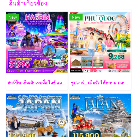
สินค้าเกี่ยวข้อง
New
New
ฮาร์บิน เหิงเต้าเหอจื่อ ไอซ์ แอนด์ สโนว์ เวิล์ด 7 วัน 5 คืน-XJ
ซุปตาร์... เติมรักให้หวาน กลางเกาะฟูก๊วก 3 วัน 2 คืน - VZ