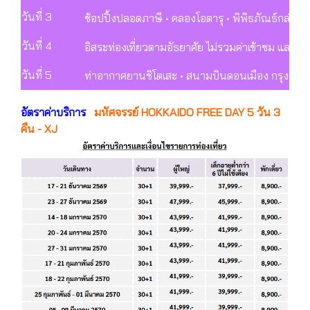
วันที่ 3
ช้อปปิ้งปลอดภาษี • คลองโอตารุ • พิพิธภัณธ์กล่อ
วันที่ 4
อิสระท่องเที่ยวตามอัธยาศัย ไม่รวมค่าเข้าชม และไม่
วันที่ 5
ท่าอากาศยานชิโตเสะ • สนามบินดอนเมือง กรุงเทพฯ
อัตราค่าบริการ
มหัศจรรย์ HOKKAIDO FREE DAY 5 วัน 3
คืน - XJ