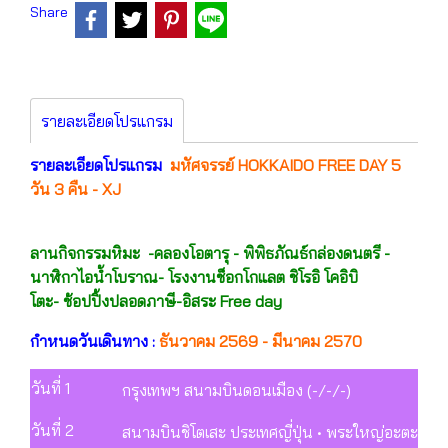
Share
รายละเอียดโปรแกรม
รายละเอียดโปรแกรม
มหัศจรรย์ HOKKAIDO FREE DAY 5
วัน 3 คืน - XJ
ลานกิจกรรมหิมะ -คลองโอตารุ - พิพิธภัณธ์กล่องดนตรี -
นาฬิกาไอน้ำโบราณ- โรงงานช็อกโกแลต ชิโรอิ โคอิบิ
โตะ- ช้อปปิ้งปลอดภาษี-อิสระ Free day
กำหนดวันเดินทาง :
ธันวาคม 2569 - มีนาคม 2570
วันที่ 1
กรุงเทพฯ สนามบินดอนเมือง (-/-/-)
วันที่ 2
สนามบินชิโตเสะ ประเทศญี่ปุ่น • พระใหญ่อะตะมะ ไดบุ