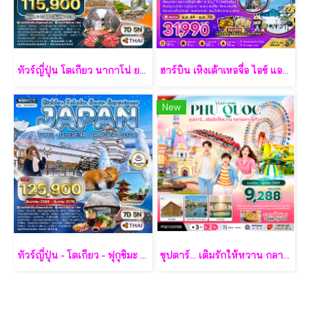
ทัวร์ญี่ปุ่น โตเกียว นากาโน่ ยามานาชิ 7 วัน - TG
ฮาร์บิน เหิงเต้าเหอจื่อ ไอซ์ แอนด์ สโนว์ เวิล์ด 7 วัน 5 คืน-XJ
New
ทัวร์ญี่ปุ่น - โตเกียว - ฟุกุชิมะ - ยามากะตะ - เซนได 7 วัน - TG
ซุปตาร์... เติมรักให้หวาน กลางเกาะฟูก๊วก 3 วัน 2 คืน - VZ