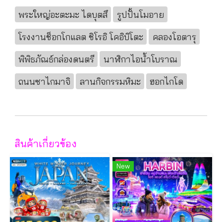
พระใหญ่อะตะมะ ไดบุตสึ
รูปปั้นโมอาย
โรงงานช็อกโกแลต ชิโรอิ โคอิบิโตะ
คลองโอตารุ
พิพิธภัณธ์กล่องดนตรี
นาฬิกาไอน้ำโบราณ
ถนนซาไกมาจิ
ลานกิจกรรมหิมะ
ฮอกไกโด
สินค้าเกี่ยวข้อง
New