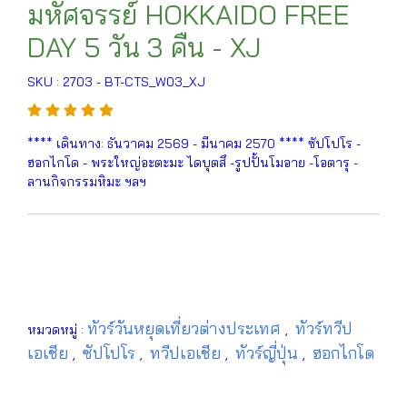
มหัศจรรย์ HOKKAIDO FREE
DAY 5 วัน 3 คืน - XJ
SKU : 2703 - BT-CTS_W03_XJ
**** เดินทาง: ธันวาคม 2569 - มีนาคม 2570 **** ซัปโปโร -
ฮอกไกโด - พระใหญ่อะตะมะ ไดบุตสึ -รูปปั้นโมอาย -โอตารุ -
ลานกิจกรรมหิมะ ฯลฯ
ทัวร์วันหยุดเที่ยวต่างประเทศ
ทัวร์ทวีป
หมวดหมู่ :
,
เอเชีย
ซัปโปโร
ทวีปเอเชีย
ทัวร์ญี่ปุ่น
ฮอกไกโด
,
,
,
,