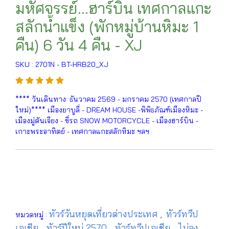
มหัศจรรย์...ฮาร์บิน เทศกาลแกะ
สลักน้ำแข็ง (พักหมู่บ้านหิมะ 1
คืน) 6 วัน 4 คืน - XJ
SKU : 2701N - BT-HRB20_XJ
**** วันเดินทาง: ธันวาคม 2569 - มกราคม 2570 (เทศกาลปี
ใหม่)**** เมืองยาบูลี่ - DREAM HOUSE -พิพิธภัณฑ์เมืองหิมะ -
เมืองมู่ตันเจียง - ขี่รถ SNOW MOTORCYCLE - เมืองฮาร์บิน -
เกาะพระอาทิตย์ - เทศกาลแกะสลักหิมะ ฯลฯ
ทัวร์วันหยุดเที่ยวต่างประเทศ
ทัวร์ทวีป
หมวดหมู่ :
,
เอเชีย
ทัวร์ปีใหม่ 2570
ทัวร์ทวีปเอเชีย
ไม่ลง
,
,
,