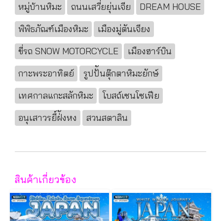
หมู่บ้านหิมะ
ถนนเสวี่ยยุ่นเจีย
DREAM HOUSE
พิพิธภัณฑ์เมืองหิมะ
เมืองมู่ตันเจียง
ขี่รถ SNOW MOTORCYCLE
เมืองฮาร์บิน
กาะพระอาทิตย์
รูปป้ันตุ๊กตาหิมะยักษ์
เทศกาลแกะสลักหิมะ
โบสถ์เซนโซเฟีย
อนุเสาวรยี์ฝ่ังหง
สวนสตาลิน
สินค้าเกี่ยวข้อง