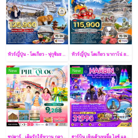
ทัวร์ญี่ปุ่น - โตเกียว - ฟุกุชิมะ - ยามากะตะ - เซนได 7 วัน - TG
ทัวร์ญี่ปุ่น โตเกียว นากาโน่ ยามานาชิ 7 วัน - TG
New
New
ซุปตาร์... เติมรักให้หวาน กลางเกาะฟูก๊วก 3 วัน 2 คืน - VZ
ฮาร์บิน เหิงเต้าเหอจื่อ ไอซ์ แอนด์ สโนว์ เวิล์ด 7 วัน 5 คืน-XJ