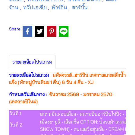
ร้าน
ทวีปเอเชีย
ทัวร์จีน
ฮาร์บิ้น
,
,
,
Share
รายละเอียดโปรแกรม
รายละเอียดโปรแกรม
มหัศจรรย์...ฮาร์บิน เทศกาลแกะสลักน้ำ
แข็ง (พักหมู่บ้านหิมะ 1 คืน) 6 วัน 4 คืน - XJ
กำหนดวันเดินทาง :
ธันวาคม 2569 - มกราคม 2570
(เทศกาลปีใหม่)
วันที่ 1
สนามบินดอนเมือง • สนามบินฮาร์บินไท่ปิง • ร้านเ
เมืองยาบูลี่ • เลือกซื้อ OPTION: น่ังรถม้าลากเล่ื
วันที่ 2
SNOW TOWN) • ถนนเสวี่ยยุ่นเจีย • DREAM HOU