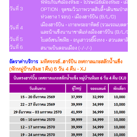
พิพิธภัณฑ์เมืองหิมะ • ไปรษณีย์เมืองหิมะ • เมือ
วันที่ 3
OPTION : จุดชมวิวภาพวาดสิบลี้+เดินชมป่าสนหิ
ห่วงยาง 1 รอบ) • เมืองฮาร์บิน (B/L/D)
เมืองฮาร์บิน • เกาะพระอาทิตย์ (รวมรถแบตตารี่) •
วันที่ 4
และน้าแข็งนานาชาติแห่งเมืองฮาร์บิน (B/L/D)
วันที่ 5
โบสถ์เซนโซเฟีย • อนุเสาวรยี์ฝ่ังหง • สวนสตาลิน
วันที่ 6
สนามบินดอนเมือง (-/-/-)
อัตราค่าบริการ
มหัศจรรย์...ฮาร์บิน เทศกาลแกะสลักน้ำแข็ง
(พักหมู่บ้านหิมะ 1 คืน) 6 วัน 4 คืน - XJ