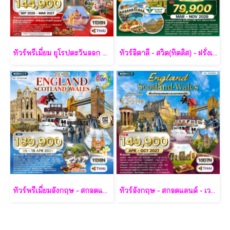
ทัวร์พรีเมี่ยม ยุโรปตะวันออก พักหมู่บ้านฮัลล์สตัทท์ 11วัน 8คืน - TG
ทัวร์อิตาลี - สวิต(ทิตลิส) - ฝรั่งเศส 10 วัน -SV
ทัวร์พรีเมี่ยมอังกฤษ - สกอตแลนด์ -เวลล์ 11 วัน - TG
ทัวร์อังกฤษ - สกอตแลนด์ - เวลส์ 10 วัน - TG