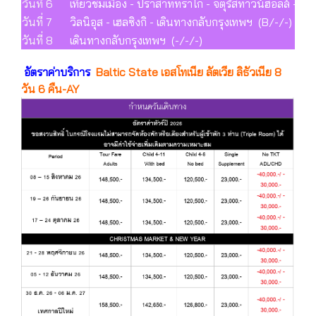
วันที่ 6
เที่ยวชมเมือง - ปราสาททราไก - จตุรัสทาวน์ฮอลล์ - ถน
วันที่ 7
วิลนิอุส - เฮลซิงกิ - เดินทางกลับกรุงเทพฯ (B/-/-)
วันที่ 8
เดินทางกลับกรุงเทพฯ (-/-/-)
อัตราค่าบริการ
Baltic State เอสโทเนีย ลัตเวีย ลิธัวเนีย 8
วัน 6 คืน-AY