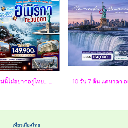
ปีใหม่นี้ไม่อยากอยู่ไทย... อยากไปเปิดใจที่ อเมริกาตะวันออก (นิวยอร์ก นิวเจอร์ซีย์ เพนซิลเวเนีย วอชิงตัน ดี.ซี.) 10 วัน 7 คืน - CI
เที่ยวเมืองไทย