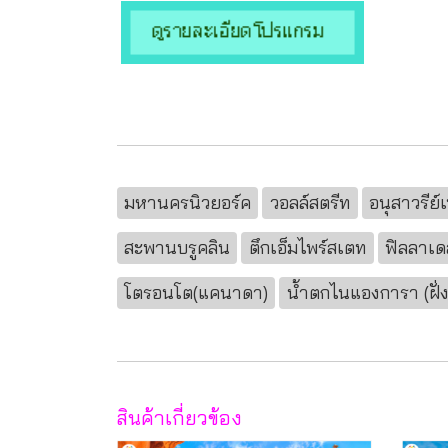
มหานครนิวยอร์ค
วอลล์สตรีท
อนุสาวรีย์
สะพานบรูคลิน
ตึกเอ็มไพร์สเตท
ฟิลลาเด
โตรอนโต(แคนาดา)
น้ำตกไนแองการา (ฝั่
สินค้าเกี่ยวข้อง