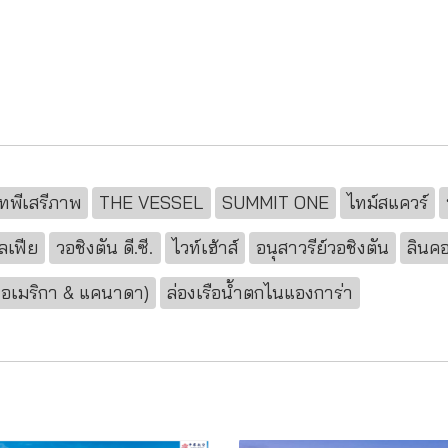
เทพีเสรีภาพ
THE VESSEL
SUMMIT ONE
ไทม์สแควร์
ลเฟีย
วอชิงตัน ดี.ซี.
ไวท์เฮ้าส์
อนุสาวรีย์วอชิงตัน
ลินคอ
งอเมริกา & แคนาดา)
ล่องเรือนํ้าตกไนแองการ่า