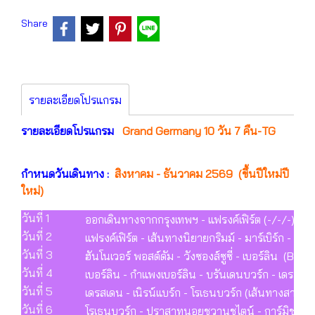
Share
รายละเอียดโปรแกรม
รายละเอียดโปรแกรม
Grand Germany 10 วัน 7 คืน-TG
กำหนดวันเดินทาง :
สิงหาคม - ธันวาคม 2569 (ขึ้นปีใหม่ปี
ใหม่)
วันที่ 1
ออกเดินทางจากกรุงเทพฯ - แฟรงค์เฟิร์ต (-/-/-)
วันที่ 2
แฟรงค์เฟิร์ต - เส้นทางนิยายกริมม์ - มาร์เบิร์ก - คาส
วันที่ 3
ฮันโนเวอร์ พอสต์ดัม - วังซองส์ซูซี่ - เบอร์ลิน (B/L/
วันที่ 4
เบอร์ลิน - กำแพงเบอร์ลิน - บรันเดนบวร์ก - เดรสเด
วันที่ 5
เดรสเดน - เนิรน์แบร์ก - โรเธนบวร์ก (เส้นทางสายโ
วันที่ 6
โรเธนบวร์ก - ปราสาทนอยชวานชไตน์ - การ์มิช พาร์เ