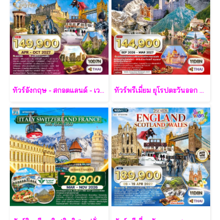
ทัวร์อังกฤษ - สกอตแลนด์ - เวลส์ 10 วัน - TG
ทัวร์พรีเมี่ยม ยุโรปตะวันออก พักหมู่บ้านฮัลล์สตัทท์ 11วัน 8คืน - TG