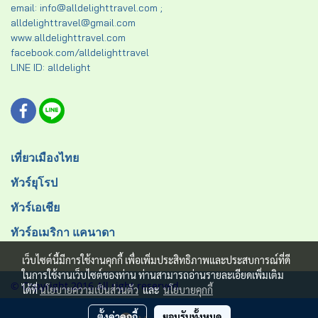
email: info@alldelighttravel.com ;
alldelighttravel@gmail.com
www.alldelighttravel.com
facebook.com/alldelighttravel
LINE ID: alldelight
เที่ยวเมืองไทย
ทัวร์ยุโรป
ทัวร์เอเชีย
ทัวร์อเมริกา แคนาดา
เว็บไซต์นี้มีการใช้งานคุกกี้ เพื่อเพิ่มประสิทธิภาพและประสบการณ์ที่ดี
ในการใช้งานเว็บไซต์ของท่าน ท่านสามารถอ่านรายละเอียดเพิ่มเติม
© Copyright 2016 All right reserved.
ได้ที่
นโยบายความเป็นส่วนตัว
และ
นโยบายคุกกี้
ผู้เข้าชมวันนี้
1,199
ตั้งค่าคุกกี้
ยอมรับทั้งหมด