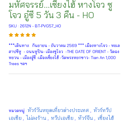
มหัศจรรย์...เซี่ยงไฮ้ หางโจว ซู
โจว อู๋ซี 5 วัน 3 คืน - HO
SKU : 2612N - BT-PVG57_HO
***เดินทาง: กันยายน - ธันวาคม 2569 *** เมืองหางโจว - ทะเล
สาปซีหู - ถนนหูปิน- เมืองซูโจว -THE GATE OF ORIENT - วัดฉง
หยวน - เมืองอู๋ซี -เมืองเซี่ยงไฮ้ -วัดพระหยกขาว- Tian An 1,000
Trees ฯลฯ
ทัวร์วันหยุดเที่ยวต่างประเทศ
ทัวร์ทวีป
หมวดหมู่ :
,
เอเชีย
ไม่ลงร้าน
ทวีปเอเชีย
ทัวร์จีน
เซี่ยงไฮ้
,
,
,
,