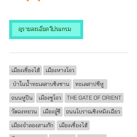
เมืองเซี่ยงไฮ้
เมืองหางโจว
ป่าในน้ำทะเลสาบชิงซาน
ทะเลสาปซีหู
ถนนหูปิน
เมืองซูโจว
THE GATE OF ORIENT
วัดฉงหยวน
เมืองอู๋ซี
ถนนโบราณชิงหมิงเฉียว
เมืองจำลองสามก๊ก
เมืองเซี่ยงไฮ้