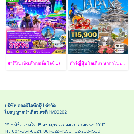
ฮาร์บิน เหิงเต้าเหอจื่อ ไอซ์ แอนด์ สโนว์ เวิล์ด 7 วัน 5 คืน-XJ
ทัวร์ญี่ปุ่น โตเกียว นากาโน่ ยามานาชิ 7 วัน - TG
บริษัท ออลดีไลท์กรุ๊ป จำกัด
ใบอนุญาตนำเที่ยวเลขที่ 11/09232
29 ซ.พิชิต สุขุมวิท 18 แขวง/เขตคลองเตย กรุงเทพฯ 10110
Tel. 084-554-6624; 081-622-4553 ; 02-258-1559