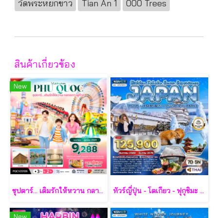
วัดพระหยกขาว
Tian An 1
000 Trees
สินค้าเกี่ยวข้อง
New
ซุปตาร์... เติมรักให้หวาน กลางเกาะฟูก๊วก 3 วัน 2 คืน - VZ
ทัวร์ญี่ปุ่น - โตเกียว - ฟุกุชิมะ - ยามากะตะ - เซนได 7 วัน - TG
New