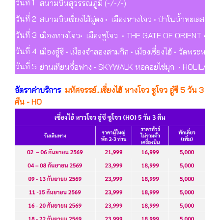
วันที่ 1
สนามบินสุวรรณภูมิ (-/-/-)
วันที่ 2
สนามบินเซี่ยงไฮ้ผู่ตง • เมืองหางโจว • ป่าในน้ำทะเลสาบช
วันที่ 3
เมืองหางโจว• เมืองซูโจว • THE GATE OF ORIENT • วัดฉ
วันที่ 4
เมืองอู๋ซี • เมืองจำลองสามก๊ก • เมืองเซี่ยงไฮ้ • วัด
วันที่ 5
ย่านเทียนจื่อฟาง • SKYWALK หอคอยไข่มุก • HOLILAND 
อัตราค่าบริการ
มหัศจรรย์...เซี่ยงไฮ้ หางโจว ซูโจว อู๋ซี 5 วัน 3
คืน - HO