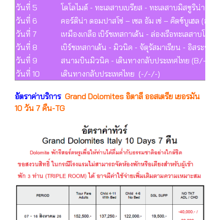
วันที่ 5
โดโลไมต์ - ทะเลสาบเบรียส - ทะเลสาบมิสซูริน่า – เ
วันที่ 6
คอร์ติน่า ดอมปาสโซ่ – เซล อัม เซ่ – คิตซ์บูเฮล (ออ
วันที่ 7
เหมืองเกลือ เบิร์ชเทสกาเด้น - ล่องเรือทะเลสาบโคน
วันที่ 8
เบิร์ชเทสกาเด้น - มิวนิค - จัตุรัสมาเรียน - อิสระช้อ
วันที่ 9
สนามบินมิวนิค - เดินทางกลับประเทศไทย (B/-/-)
วันที่ 10
เดินทางกลับประเทศไทย (-/-/-)
อัตราค่าบริการ
Grand Dolomites อิตาลี ออสเตรีย เยอรมัน
10 วัน 7 คืน-TG