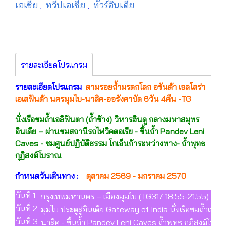
เอเชีย
ทวีปเอเชีย
ทัวร์อินเดีย
,
,
รายละเอียดโปรแกรม
รายละเอียดโปรแกรม
ตามรอยถ้ำมรดกโลก อชันต้า เอลโลร่า
เอเลฟันต้า นครมุมไบ-นาสิค-ออรังคาบัด 6วัน 4คืน -TG
นั่งเรือชมถ้ำเอลิฟันตา (ถ้ำช้าง) วิหารฮินดู กลางมหาสมุทร
อินเดีย – ผ่านชมสถานีรถไฟวิคตอเรีย - ขึ้นถ้ำ Pandev Leni
Caves - ชมศูนย์ปฏิบัติธรรม โกเอ็นก้าระหว่างทาง- ถ้ำพุทธ
กุฏิสงฆ์โบราณ
กำหนดวันเดินทาง :
ตุลาคม 2569 - มกราคม 2570
วันที่ 1
กรุงเทพมหานคร – เมืองมุมไบ (TG317 18.55-21.55) (-/-/
วันที่ 2
มุมไบ ประตูสู่อินเดีย Gateway of India นั่งเรือชมถ้ำเอล
วันที่ 3
นาสิค - ขึ้นถ้ำ Pandev Leni Caves ถ้ำพุทธ กุฏิสงฆ์โบรา