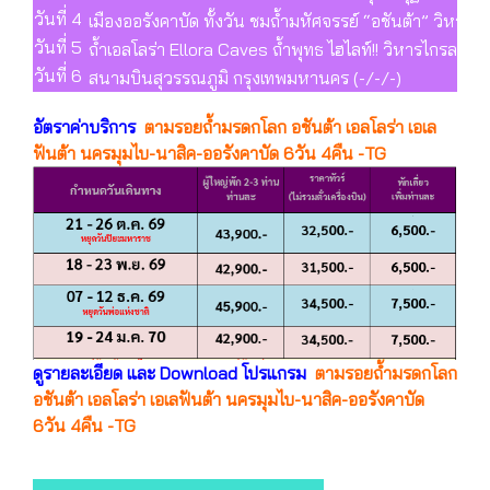
วันที่ 4
เมืองออรังคาบัด ทั้งวัน ชมถ้ำมหัศจรรย์ “อชันต้า” วิหา
วันที่ 5
ถ้ำเอลโลร่า Ellora Caves ถ้ำพุทธ ไฮไลท์!! วิหารไกรลาศ 
วันที่ 6
สนามบินสุวรรณภูมิ กรุงเทพมหานคร (-/-/-)
อัตราค่าบริการ
ตามรอยถ้ำมรดกโลก อชันต้า เอลโลร่า เอเล
ฟันต้า นครมุมไบ-นาสิค-ออรังคาบัด 6วัน 4คืน -TG
ดูรายละเอียด และ Download โปรแกรม
ตามรอยถ้ำมรดกโลก
อชันต้า เอลโลร่า เอเลฟันต้า นครมุมไบ-นาสิค-ออรังคาบัด
6วัน 4คืน -TG