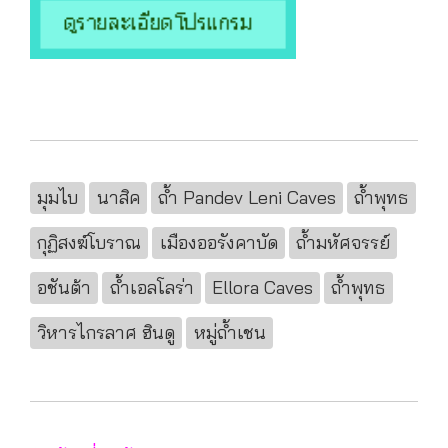
มุมไบ
นาสิค
ถ้ำ Pandev Leni Caves
ถ้ำพุทธ
กุฏิสงฆ์โบราณ
เมืองออรังคาบัด
ถ้ำมหัศจรรย์
อชันต้า
ถ้ำเอลโลร่า
Ellora Caves
ถ้ำพุทธ
วิหารไกรลาศ ฮินดู
หมู่ถ้ำเชน