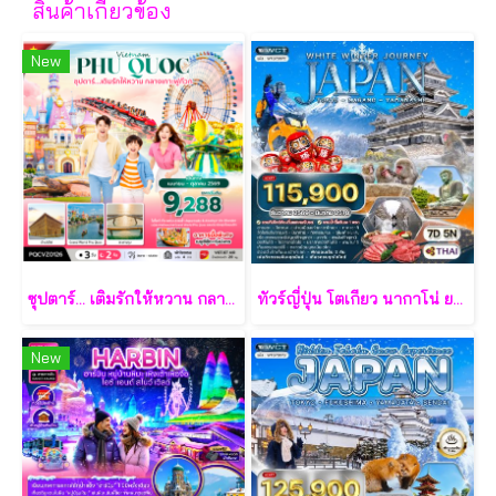
สินค้าเกี่ยวข้อง
New
ซุปตาร์... เติมรักให้หวาน กลางเกาะฟูก๊วก 3 วัน 2 คืน - VZ
ทัวร์ญี่ปุ่น โตเกียว นากาโน่ ยามานาชิ 7 วัน - TG
New