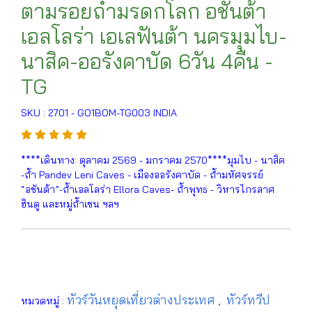
ตามรอยถ้ำมรดกโลก อชันต้า
เอลโลร่า เอเลฟันต้า นครมุมไบ-
นาสิค-ออรังคาบัด 6วัน 4คืน -
TG
SKU : 2701 - GO1BOM-TG003 INDIA
****เดินทาง: ตุลาคม 2569 - มกราคม 2570****มุมไบ - นาสิค
-ถ้ำ Pandev Leni Caves - เมืองออรังคาบัด - ถ้ำมหัศจรรย์
“อชันต้า”-ถ้ำเอลโลร่า Ellora Caves- ถ้ำพุทธ - วิหารไกรลาศ
ฮินดู และหมู่ถ้ำเชน ฯลฯ
ทัวร์วันหยุดเที่ยวต่างประเทศ
ทัวร์ทวีป
หมวดหมู่ :
,