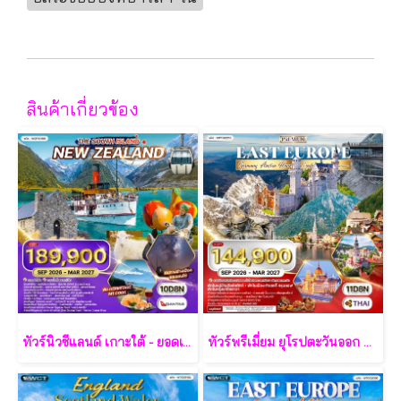
สินค้าเกี่ยวข้อง
ทัวร์นิวซีแลนด์ เกาะใต้ - ยอดเขา โคโรเน็ต พีค - ล่าแสงใต้ 10 วัน - QF
ทัวร์พรีเมี่ยม ยุโรปตะวันออก พักหมู่บ้านฮัลล์สตัทท์ 11วัน 8คืน - TG