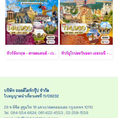
ทัวร์อังกฤษ - สกอตแลนด์ - เวลส์ 10 วัน - TG
ทัวร์ยุโรปตะวันออก เยอรมนี - ออสเตรีย - เช็ก - สโลวาเกีย - ฮังการี 9 วัน - TG
บริษัท ออลดีไลท์กรุ๊ป จำกัด
ใบอนุญาตนำเที่ยวเลขที่ 11/09232
29 ซ.พิชิต สุขุมวิท 18 แขวง/เขตคลองเตย กรุงเทพฯ 10110
Tel. 084-554-6624; 081-622-4553 ; 02-258-1559