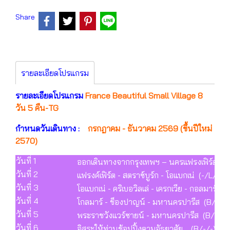
Share
รายละเอียดโปรแกรม
รายละเอียดโปรแกรม
France Beautiful Small Village 8
วัน 5 คืน-TG
กำหนดวันเดินทาง :
กรกฎาคม - ธันวาคม 2569 (ขึ้นปีใหม่
2570)
วันที่ 1
ออกเดินทางจากกรุงเทพฯ – นครแฟรงเฟิร์ต (-/
วันที่ 2
แฟรงค์เฟิร์ต - สตราซ์บูร์ก - โอแบกเน่ (-/L/D)
วันที่ 3
โอแบกเน่ - คริเบอวิลเล่ - เครกเวีย - กอลมาร์ (
วันที่ 4
โกลมาร์ - ช็องปาญน์ - มหานครปารีส (B/L/D
วันที่ 5
พระราชวังแวร์ซายน์ - มหานครปารีส (B/L/D
วันที่ 6
อิสระให้ท่านช้อปปิ้งตามอัธยาศัย (B/-/-)