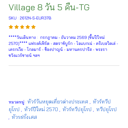
Village 8 วัน 5 คืน-TG
SKU : 2612N-S-EUR37B
****วันเดินทาง : กรกฎาคม - ธันวาคม 2569 (ขึ้นปีใหม่
2570)**** แฟรงค์เฟิร์ต - สตราซ์บูร์ก - โอแบกเน่ - คริเบอวิลเล่ -
เครกเวีย - โกลมาร์ - ช็องปาญน์ - มหานครปารีส - พระรา
ชวังแวร์ซายน์ ฯลฯ
ทัวร์วันหยุดเที่ยวต่างประเทศ
ทัวร์ทวีป
หมวดหมู่ :
,
ยุโรป
ทัวร์ปีใหม่ 2570
ทัวร์ทวีปยุโรป
ทวีปยุโรป
,
,
,
ทัวรฝรั่งเศส
,