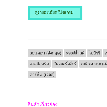
ลอนดอน (อังกฤษ)
คอสต์โวลด์
ไบบิวรี
เ
เลคดิสทริค
วินเดอร์เมียร์
เอดินเบอระ (ส
คาร์ดีฟ (เวลส์)
สินค้าเกี่ยวข้อง