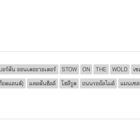
บอร์ตัน ออนเดอะวอเตอร์
STOW
ON
THE
WOLD
เช
ก็อตแลนด์)
แคลตันฮิลล์
โฮลีรูด
ถนนรอยัลไมล์
แมนเชสเ