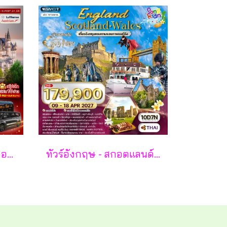
มหัศจรรย์...ยุโรปตะวันออก เยอรมัน ออสเตรีย เช็ค สโลวาเกีย ฮังการี กรุ๊ป 10 ท่าน 8 วัน 5 คืน - LH/OS
ทัวร์อังกฤษ - สกอตแลนด์ - เวลส์ 10 วัน - TG