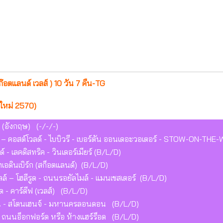
ตแลนด์ เวลส์ ) 10 วัน 7 คืน-TG
ีใหม่ 2570)
(อังกฤษ) (-/-/-)
 คอสต์โวลด์ - ไบบิวรี - เบอร์ตัน ออนเดอะวอเตอร์ - STOW-ON-THE-W
์ - เลคดิสทริค - วินเดอร์เมียร์ (B/L/D)
ทเอดินเบิร์ก (สก็อตแลนด์) (B/L/D)
ลล์ – โฮลีรูด - ถนนรอยัลไมล์ - แมนเชสเตอร์ (B/L/D)
- คาร์ดีฟ (เวลส์) (B/L/D)
โรมัน - สโตนเฮนจ์ - มหานครลอนดอน (B/L/D)
 ถนนอ็อกฟอร์ด หรือ ห้างแฮร์ร็อด (B/L/D)