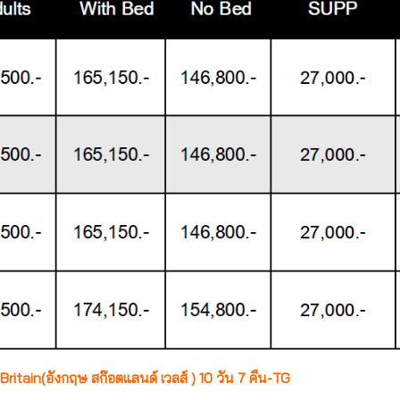
itain(อังกฤษ สก๊อตแลนด์ เวลส์ ) 10 วัน 7 คืน-TG