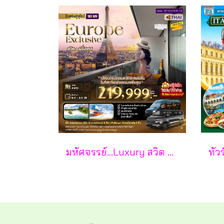
มหัศจรรย์...Luxury สวิต ฝรั่งเศส นอนหรู ระเบียงวิวหอไอเฟล 2 คืน กรุ๊ป 10 ท่าน 9 วัน 6 คืน - TG