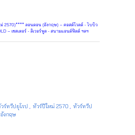
ใหม่ 2570)**** ลอนดอน (อังกฤษ) – คอสต์โวลด์ - ไบบิว
D – เชสเตอร์ - ลิเวอร์พูล - สนามแอนด์ฟิลด์ ฯลฯ
ัวร์ทวีปยุโรป
ทัวร์ปีใหม่ 2570
ทัวร์ทวีป
,
,
 อังกฤษ