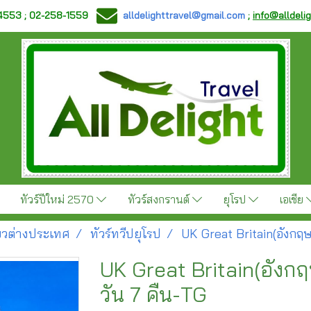
-4553 ; 02-258-1559
alldelighttravel@gmail.com
;
info@alldeli
ทัวร์ปีใหม่ 2570
ทัวร์สงกรานต์
ยุโรป
เอเชีย
ี่ยวต่างประเทศ
ทัวร์ทวีปยุโรป
UK Great Britain(อังกฤษ 
UK Great Britain(อังกฤ
วัน 7 คืน-TG