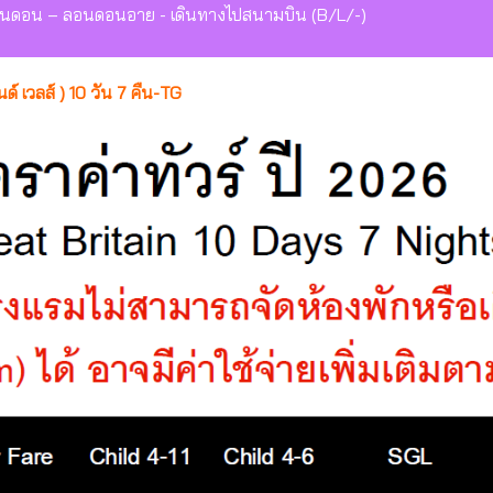
ดอน – ลอนดอนอาย - เดินทางไปสนามบิน (B/L/-)
 เวลส์ ) 10 วัน 7 คืน-TG