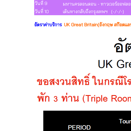
วันที่ 9
มหานครลอนดอน - ทาวเวอร์ออฟลอน
วันที่ 10
เดินทางกลับถึงกรุงเทพฯ (-/-/-)
อัตราค่าบริการ
UK Great Britain(อังกฤษ สก๊อตแลนด์