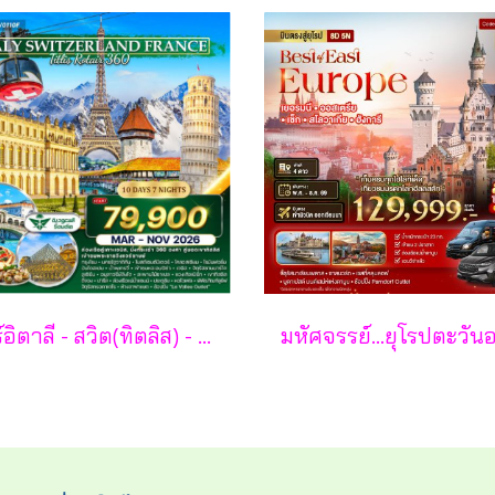
ทัวร์อิตาลี - สวิต(ทิตลิส) - ฝรั่งเศส 10 วัน -SV