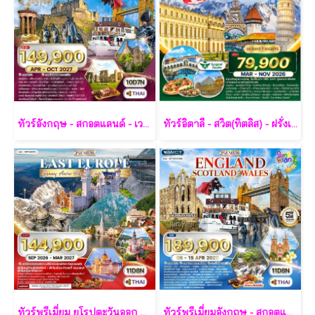
ทัวร์อังกฤษ - สกอตแลนด์ - เวลส์ 10 วัน - TG
ทัวร์อิตาลี - สวิต(ทิตลิส) - ฝรั่งเศส 10 วัน -SV
ทัวร์พรีเมี่ยม ยุโรปตะวันออก พักหมู่บ้านฮัลล์สตัทท์ 11วัน 8คืน - TG
ทัวร์พรีเมี่ยมอังกฤษ - สกอตแลนด์ -เวลล์ 11 วัน - TG