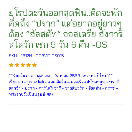
ยุโรปตะวันออกสุดฟิน..คิดจะพัก
คิดถึง “ปราก” แต่อยากอยู่ยาวๆ
ต้อง “ฮัลสตัท” ออสเตรีย ฮังการี
สโลวัก เชก 9 วัน 6 คืน -OS
SKU : 2612N - GO3VIE-OS015
**วันเดินทาง : ตุลาคม - ธันวาคม 2569 (เทศกาลปีใหม่)**
เวียนนา - บูดาเปสต์ - แคสเซิลฮิล – ล่องเรือแม่น้ำดานูบ - บราติ
สลาว่า - ปราก - คาร์โลวี วารี - ซาลส์บวร์ก - ฮัลสตัท - กราซ –
พระราชวังเชินบรุนน์ ฯลฯ