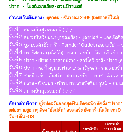
ปราก - โบสถ์แมทเธียส- สวนมิราเบลล์
กำหนดวันเดินทาง :
ตุลาคม - ธันวาคม 2569 (เทศกาลปีใหม่)
วันที่ 1
สนามบินสุวรรณภูมิ (-/-/-)
วันที่ 2
สนามบินเวียนนา (ออสเตรีย) - บูดาเปสต์ – แคสเซิลฮิลล์ - 
วันที่ 3
บูดาเปสต์ (ฮังการี) - Parndorf Outlet (ออสเตรีย) – บราต
วันที่ 4
บราติสลาวา (สโลวัก) - คุทนา ฮอร่า – วิหารเซ็นต์บาบาร่
วันที่ 5
ปราก - เข้าชมปราสาทปราก - คาร์โลวี วารี - ปราก (สาธ
วันที่ 6
ปราก - เชสกี้ ครุมลอฟ (สาธารณรัฐเชก) - ซาลส์บวร์ก - สว
วันที่ 7
ซาลส์บวร์ก - ฮัลสตัท - สกายวอร์ค – กราซ - เมืองเก่ากรา
วันที่ 8
กราซ - เวียนนา - เข้าชมพระราชวังเชินบรุนน์ – ถนนคาร์
วันที่ 9
สนามบินสุวรรณภูมิ (-/-/-)
อัตราค่าบริการ
ยุโรปตะวันออกสุดฟิน..คิดจะพัก คิดถึง “ปราก”
แต่อยากอยู่ยาวๆ ต้อง “ฮัลสตัท” ออสเตรีย ฮังการี สโลวัก เชก 9
วัน 6 คืน -OS