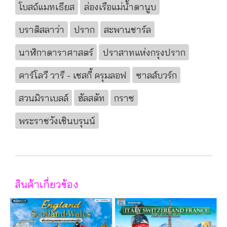
โบสถ์แมทเธียส
ล่องเรือแม่น้ำดานูบ
บราติสลาว่า
ปราก
สะพานชาร์ล
นาฬิกาดาราศาสตร์
ปราสาทแห่งกรุงปราก
คาร์โลวี วารี - เชสกี้ ครุมลอฟ
ซาลส์บวร์ก
สวนมิราเบลล์
ฮัลสตัท
กราซ
พระราชวังเชินบรุนน์
สินค้าเกี่ยวข้อง