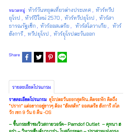
ทัวร์วันหยุดเที่ยวต่างประเทศ
ทัวร์ทวีป
หมวดหมู่ :
,
ยุโรป
ทัวร์ปีใหม่ 2570
ทัวร์ทวีปยุโรป
ทัวร์สา
,
,
,
ธารณรัฐเช็ก
ทัวร์ออสเตรีย
ทัวร์สโลวาเกีย
ทัวร์
,
,
,
ฮังการี
ทวีปยุโรป
ทัวร์ยุุโรปตะวันออก
,
,
Share
รายละเอียดโปรแกรม
รายละเอียดโปรแกรม
ยุโรปตะวันออกสุดฟิน..คิดจะพัก คิดถึง
“ปราก” แต่อยากอยู่ยาวๆ ต้อง “ฮัลสตัท” ออสเตรีย ฮังการี สโล
วัก เชก 9 วัน 6 คืน -OS
– ขึ้นกระเช้าชมวิวสกายวอร์ค– Parndof Outlet – คุทนา ฮ
อร่า – วิหารเซ็นต์บาบาร่า- โบสถ์กระดูก – ปราสาทแห่งกรุง