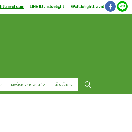
ghttravel.com
;
LINE ID : alldelight ; @alldelighttravel
ตะวันออกกลาง
เพิ่มเติม