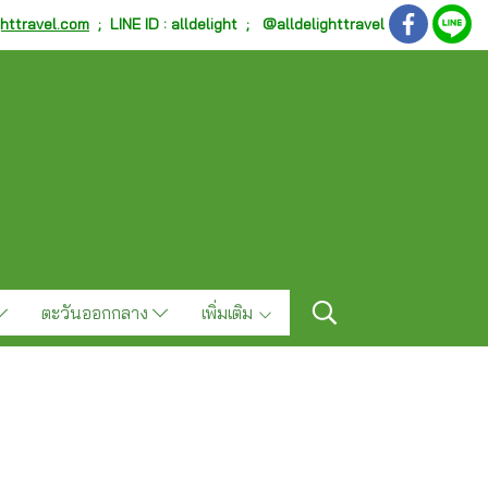
ghttravel.com
;
LINE ID : alldelight ; @alldelighttravel
ตะวันออกกลาง
เพิ่มเติม
"