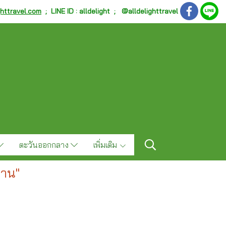
ghttravel.com
;
LINE ID : alldelight ; @alldelighttravel
ตะวันออกกลาง
เพิ่มเติม
่าน"