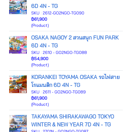
6D 4N - TG
SKU : 2612-GO2NGO-TG090
฿61,900
(Product)
OSAKA NAGOY 2 สวนสนุก FUN PARK
6D 4N - TG
SKU : 2610 - GO2NGO-TG088
฿54,900
(Product)
KORANKEI TOYAMA OSAKA รถไฟสาย
โรแมนติก 6D 4N - TG
SKU : 2611 - GO2NGO-TG089
฿61,900
(Product)
TAKAYAMA SHIRAKAWAGO TOKYO
WINTER & NEW YEAR 7D 4N - TG
SKU : 2701N - GO2NGO-TG087