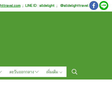
ghttravel.com
;
LINE ID : alldelight ; @alldelighttravel
ตะวันออกกลาง
เพิ่มเติม