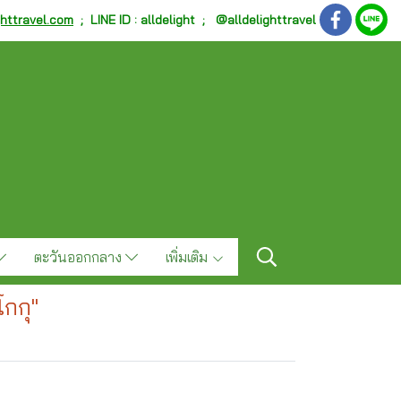
ghttravel.com
;
LINE ID : alldelight ; @alldelighttravel
ตะวันออกกลาง
เพิ่มเติม
กกุ"