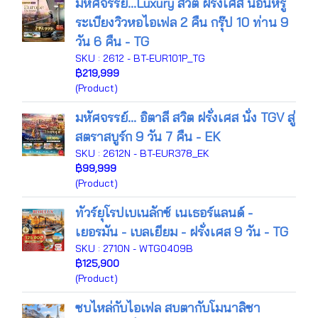
มหัศจรรย์...Luxury สวิต ฝรั่งเศส นอนหรู
ระเบียงวิวหอไอเฟล 2 คืน กรุ๊ป 10 ท่าน 9
วัน 6 คืน - TG
SKU : 2612 - BT-EUR101P_TG
฿219,999
(Product)
มหัศจรรย์... อิตาลี สวิต ฝรั่งเศส นั่ง TGV สู่
สตราสบูร์ก 9 วัน 7 คืน - EK
SKU : 2612N - BT-EUR378_EK
฿99,999
(Product)
ทัวร์ยุโรปเบเนลักซ์ เนเธอร์แลนด์ -
เยอรมัน - เบลเยียม - ฝรั่งเศส 9 วัน - TG
SKU : 2710N - WTG0409B
฿125,900
(Product)
ซบไหล่กับไอเฟล สบตากับโมนาลิซา