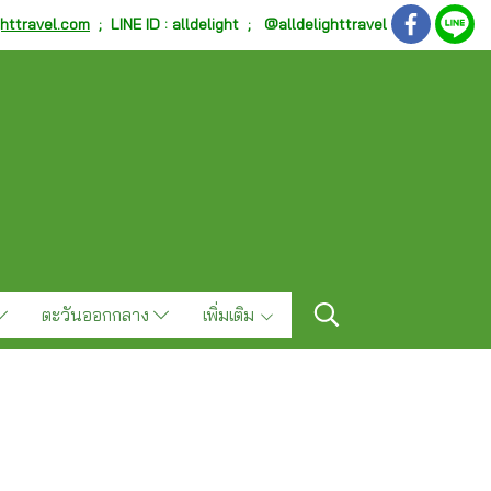
ghttravel.com
;
LINE ID : alldelight ; @alldelighttravel
ตะวันออกกลาง
เพิ่มเติม