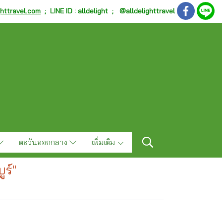
ghttravel.com
;
LINE ID : alldelight ; @alldelighttravel
ตะวันออกกลาง
เพิ่มเติม
ร์"