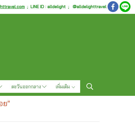
ghttravel.com
;
LINE ID : alldelight ; @alldelighttravel
ตะวันออกกลาง
เพิ่มเติม
อย"