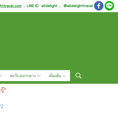
ghttravel.com
;
LINE ID : alldelight ; @alldelighttravel
ตะวันออกกลาง
เพิ่มเติม
ร์"
VZ