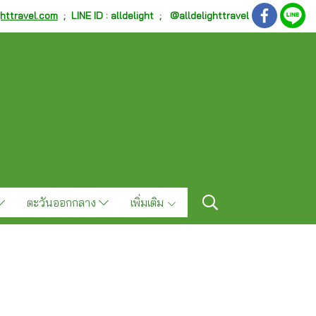
ghttravel.com
;
LINE ID : alldelight ; @alldelighttravel
ตะวันออกกลาง
เพิ่มเติม