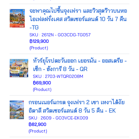
จะพาคุณไปขึ้นจุงเฟรา และวิวสุดว๊าวบนหอ
ไอเฟลฝรั่งเศส สวิตเซอร์แลนด์ 10 วัน 7 คืน
-TG
SKU : 2612N - GO3CDG-TG057
฿129,900
(Product)
ทัวร์ยุโรปตะวันออก เยอรมัน - ออสเตรีย -
เช็ก - ฮังการี 8 วัน - QR
SKU : 2703-WTQR0208M
฿69,900
(Product)
กรอนเนอร์แกรต จุงเฟรา 2 เขา เหงาได้งัย
อิตาลี สวิตเซอร์แลนด์ 8 วัน 5 คืน - EK
SKU : 2609 - GO3VCE-EK009
฿82,900
(Product)