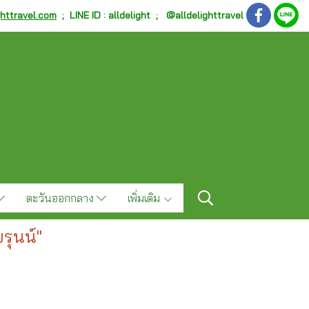
ghttravel.com
;
LINE ID : alldelight ; @alldelighttravel
ตะวันออกกลาง
เพิ่มเติม
รุนน์"