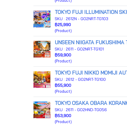
(Product)
TOKYO FUJI ILLUMINATION SK
SKU : 2612N - GO2NRT-TG103
฿25,990
(Product)
UNSEEN NIIGATA FUKUSHIMA 
SKU : 2611 - GO2NRT-TG101
฿59,900
(Product)
TOKYO FUJI NIKKO MOMIJI AU
SKU : 2612 - GO2NRT-TG100
฿55,900
(Product)
TOKYO OSAKA OBARA KORANK
SKU : 2611 - GO2HND-TG056
฿53,900
(Product)