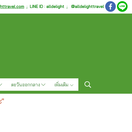
ghttravel.com
;
LINE ID : alldelight ; @alldelighttravel
ตะวันออกกลาง
เพิ่มเติม
ะ"