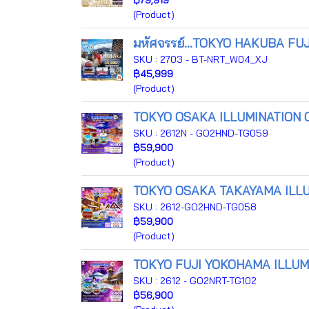
฿79,919
(Product)
มหัศจรรย์…TOKYO HAKUBA FUJI 
SKU : 2703 - BT-NRT_W04_XJ
฿45,999
(Product)
TOKYO OSAKA ILLUMINATION 
SKU : 2612N - GO2HND-TG059
฿59,900
(Product)
TOKYO OSAKA TAKAYAMA ILLU
SKU : 2612-GO2HND-TG058
฿59,900
(Product)
TOKYO FUJI YOKOHAMA ILLUMI
SKU : 2612 - GO2NRT-TG102
฿56,900