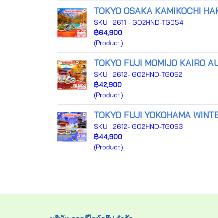
TOKYO OSAKA KAMIKOCHI HAK
SKU : 2611 - GO2HND-TG054
฿64,900
(Product)
TOKYO FUJI MOMIJO KAIRO AU
SKU : 2612- GO2HND-TG052
฿42,900
(Product)
TOKYO FUJI YOKOHAMA WINTER
SKU : 2612- GO2HND-TG053
฿44,900
(Product)