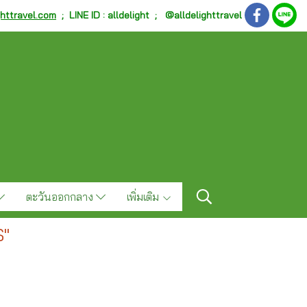
ghttravel.com
;
LINE ID : alldelight ; @alldelighttravel
ตะวันออกกลาง
เพิ่มเติม
S"