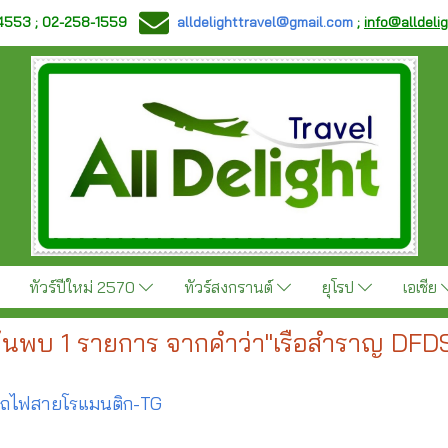
-4553 ; 02-258-1559
alldelighttravel@gmail.com
;
info@alldeli
ทัวร์ปีใหม่ 2570
ทัวร์สงกรานต์
ยุโรป
เอเชีย
้นพบ 1 รายการ จากคำว่า"เรือสำราญ DFD
ั่งรถไฟสายโรแมนติก-TG