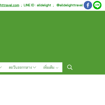
ghttravel.com
;
LINE ID : alldelight ; @alldelighttravel
ตะวันออกกลาง
เพิ่มเติม