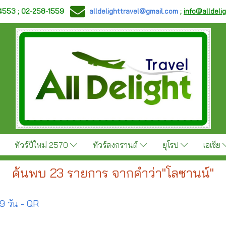
-4553 ; 02-258-1559
alldelighttravel@gmail.com
;
info@alldeli
ทัวร์ปีใหม่ 2570
ทัวร์สงกรานต์
ยุโรป
เอเชีย
ค้นพบ 23 รายการ จากคำว่า"โลซานน์"
 9 วัน - QR