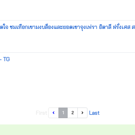
พิชิตใจ ชมเทือกเขามงบล็องและยอดเขาจุงเฟรา อิตาลี ฝรั่งเศส ส
 - TG
First
Last
1
2