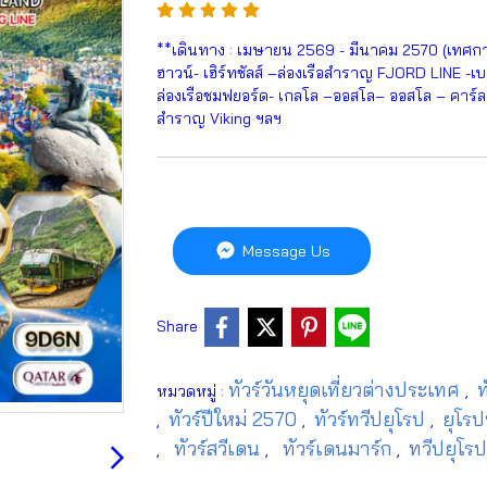
**เดินทาง : เมษายน 2569 - มีนาคม 2570 (เทศกาลปี
ฮาวน์- เฮิร์ทชัลส์ –ล่องเรือสำราญ FJORD LINE 
ล่องเรือชมฟยอร์ด- เกลโล –ออสโล– ออสโล – คาร์ลสต
สำราญ Viking ฯลฯ
Message Us
Share
ทัวร์วันหยุดเที่ยวต่างประเทศ
ท
หมวดหมู่ :
,
ทัวร์ปีใหม่ 2570
ทัวร์ทวีปยุโรป
ยุโร
,
,
,
ทัวร์สวีเดน
ทัวร์เดนมาร์ก
ทวีปยุโร
,
,
,