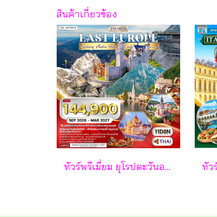
สินค้าเกี่ยวข้อง
ทัวร์พรีเมี่ยม ยุโรปตะวันออก พักหมู่บ้านฮัลล์สตัทท์ 11วัน 8คืน - TG