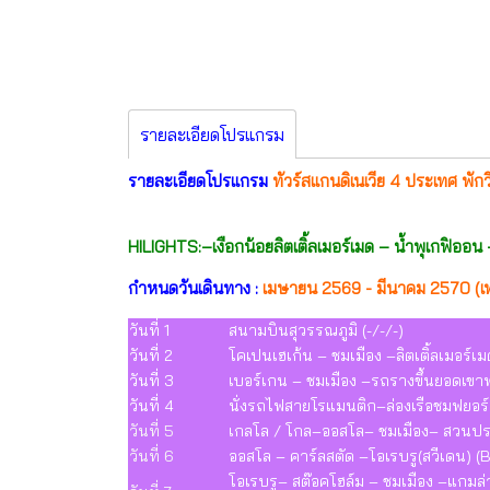
รายละเอียดโปรแกรม
รายละเอียดโปรแกรม
ทัวร์สแกนดิเนเวีย 4 ประเทศ พัก
HILIGHTS:–เงือกน้อยลิตเติ้ลเมอร์เมด – น้ำพุเกฟิออน
กำหนดวันเดินทาง :
เมษายน 2569 - มีนาคม 2570 (เ
วันที่ 1
สนามบินสุวรรณภูมิ (-/-/-)
วันที่ 2
โคเปนเฮเก้น – ชมเมือง –ลิตเติ้ลเมอร์เม
วันที่ 3
เบอร์เกน – ชมเมือง –รถรางขึ้นยอดเข
วันที่ 4
นั่งรถไฟสายโรแมนติก–ล่องเรือชมฟยอร์
วันที่ 5
เกลโล / โกล–ออสโล– ชมเมือง– สวนป
วันที่ 6
ออสโล – คาร์ลสตัด –โอเรบรู(สวีเดน) (
โอเรบรู– สต๊อคโฮล์ม – ชมเมือง –แกมล่