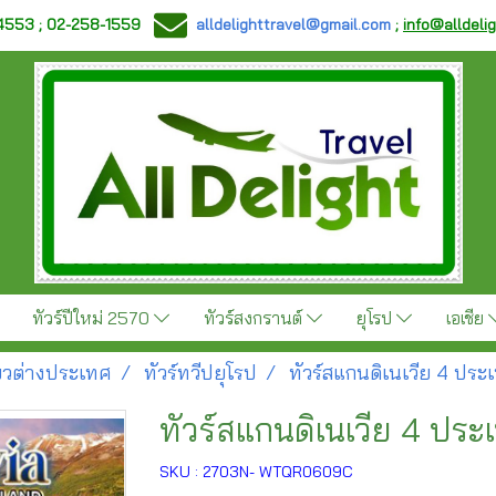
-4553 ; 02-258-1559
alldelighttravel@gmail.com
;
info@alldeli
ทัวร์ปีใหม่ 2570
ทัวร์สงกรานต์
ยุโรป
เอเชีย
ี่ยวต่างประเทศ
ทัวร์ทวีปยุโรป
ทัวร์สแกนดิเนเวีย 4 ประ
ทัวร์สแกนดิเนเวีย 4 ประ
SKU : 2703N- WTQR0609C