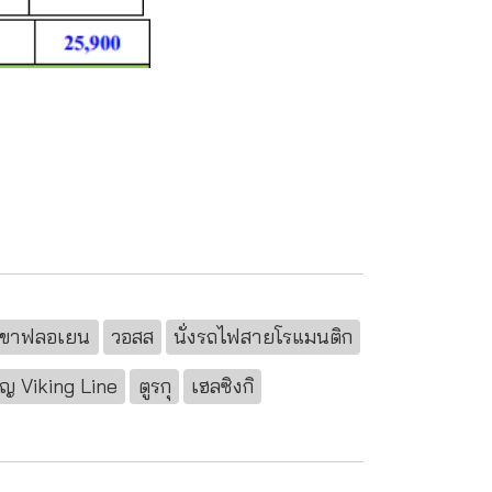
เขาฟลอเยน
วอสส
นั่งรถไฟสายโรแมนติก
าญ Viking Line
ตูรกุ
เฮลซิงกิ