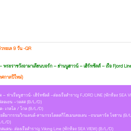
วิวทะเล 9 วัน -QR
 – พระราชวังอามาเลียนบอร์ก – ย่านนูฮาวน์ – เฮิร์ทชัลส์ – เรือ Fjord L
ทศกาลปีใหม่)
ด – ท่าเรือนูฮาวน์- เฮิร์ทชัลส์ –ล่องเรือสำราญ FJORD LINE (พักห้อง SEA 
าฟลอเยน –วอสส (B/L/D)
ด- เกลโล / โกล (B/L/D)
ระติมากรรมวิกแลนด์-ลานกระโดดสกีโฮเมนคอเลน –ถนนคาร์ล โจฮาน (B/
B/L/D)
าสแตน- ล่องเรือสำราญ Viking Line (พักห้อง SEA VIEW) (B/L/D)