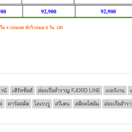
วีย 4 ประเทศ พักวิวทะเล 9 วัน -QR
าวน์
เฮิร์ทชัลส์
ล่องเรือสำราญ FJORD LINE
เบอร์เกน
ล
คาร์ลสตัด
โอเรบรู
สวีเดน
สต๊อคโฮล์ม
ล่องเรือสำร