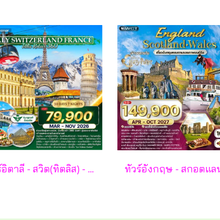
ทัวร์อิตาลี - สวิต(ทิตลิส) - ฝรั่งเศส 10 วัน -SV