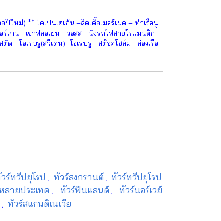
ใหม่) ** โคเปนเฮเก้น –ลิตเติ้ลเมอร์เมด – ท่าเรือนู
-เบอร์เกน –เขาฟลอเยน –วอสส - นั่งรถไฟสายโรแมนติก–
ัด –โอเรบรู(สวีเดน) -โอเรบรู– สต๊อคโฮล์ม - ล่องเรือ
ัวร์ทวีปยุโรป
ทัวร์สงกรานต์
ทัวร์ทวีปยุโรป
,
,
ปหลายประเทศ
ทัวร์ฟินแลนด์
ทัวร์นอร์เวย์
,
,
ป
ทัวร์สแกนดิเนเวีย
,