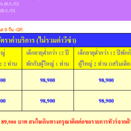
ลับ (B/L/D)
บ (B/L/D)
เล 9 วัน -QR