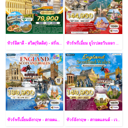
ทัวร์อิตาลี - สวิต(ทิตลิส) - ฝรั่งเศส 10 วัน -SV
ทัวร์พรีเมี่ยม ยุโรปตะวันออก พักหมู่บ้านฮัลล์สตัทท์ 11วัน 8คืน - TG
ทัวร์พรีเมี่ยมอังกฤษ - สกอตแลนด์ -เวลล์ 11 วัน - TG
ทัวร์อังกฤษ - สกอตแลนด์ - เวลส์ 10 วัน - TG