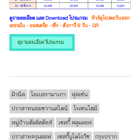
ดูรายละเอียด และ Download โปรแกรม
ทัวร์ยุโรปตะวันออก
เยอรมัน - ออสเตรีย - เช็ก - ฮังการี 8 วัน - QR
มิวนิค
โอเบอรามาเกา
ฟุสเซ่น
ปราสาทนอยชวานสไตน์
โรเซนไฮม์
หมู่บ้านฮัลล์สตัทท์
เชสกี้ คลุมลอฟ
ปราสาทครุมลอฟ
เชสกี้บูโดโจวิช
กรุงปราก