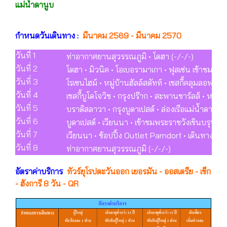
แม่น้ำดานูบ
กำหนดวันเดินทาง :
มีนาคม 2569 - มีนาคม 2570
วันที่ 1
ท่าอากาศยานสุวรรณภูมิ • โดฮา (-/-/-)
วันที่ 2
โดฮา • มิวนิค • โอเบอรามาเกา • ฟุสเซ่น เข้าชมป
วันที่ 3
โรเซนไฮม์ • หมู่บ้านฮัลล์สตัทท์ • เชสกี้คลุมลอฟ ป
วันที่ 4
เชสกี้บูโดโจวิช • กรุงปร๊าก • สะพานชาร์ลส์ • ห
วันที่ 5
บราติสลาวา • กรุงบูดาเปสต์ • ล่องเรือแม่น้ำดานูบ 
วันที่ 6
บูดาเปสต์ • เวียนนา • เข้าชมพระราชวังเชินบรุน
วันที่ 7
เวียนนา • ช้อปปิ้ง Outlet Parndorf • เดินทางกลั
วันที่ 8
ท่าอากาศยานสุวรรณภูมิ (-/-/-)
อัตราค่าบริการ
ทัวร์ยุโรปตะวันออก เยอรมัน - ออสเตรีย - เช็ก
- ฮังการี 8 วัน - QR