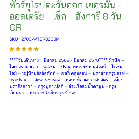
ทัวร์ยุโรปตะวันออก เยอรมัน -
ออสเตรีย - เช็ก - ฮังการี 8 วัน -
QR
SKU : 2703-WTQR0208M
****วันเดินทาง : มีนาคม 2569 - มีนาคม 2570**** มิวนิค –
โอเบอรามาเกา – ฟุสเซ่น – ปราสาทนอยชวานสไตน์ – โรเซน
ไฮม์ – หมู่บ้านฮัลล์สตัทท์ – เชสกี้ คลุมลอฟ – ปราสาทครุมลอฟ –
กรุงปราก- – สะพานชาร์ลส์ – หอนาฬิกาดาราศาสตร์ – เมือง
บราติสลาวา – กรุงบูดาเปสต์ – ล่องเรือแม่น้ำดานูบ –กรุง
เวียนนา – พระราชวังเชินบรุนน์ ฯลฯ