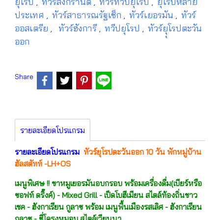
ยุโรป
ทัวร์สงกรานต์
ทัวร์ทวีปยุโรป
ยุโรปหลาย
,
,
,
ประเทศ
ทัวร์สาธารณรัฐเช็ก
ทัวร์เยอรมัน
ทัวร์
,
,
,
ออสเตรีย
ทัวร์ฮังการี
ทวีปยุโรป
ทัวร์ยุุโรปตะวัน
,
,
,
ออก
Share
รายละเอียดโปรแกรม
รายละเอียดโปรแกรม
ทัวร์ยุโรปตะวันออก 10 วัน พักหมู่บ้าน
ฮัลสตัทท์ -LH+OS
เมนูพิเศษ !! ขาหมูเยอรมันอบกรอบ พร้อมเครื่องดื่ม(เบียร์หรือ
ซอฟท์ ดริ๊งค์) - Mixed Grill - เป็ดโบฮีเมียน สไตล์ท้องถิ่นชาว
เชค - ฮังกาเรียน กูลาซ พร้อม เมนูพื้นเมืองรสเลิศ - ฮังกาเรียน
กูลาซ - ซี่โครงหมูอบ สไตล์เวียนนา