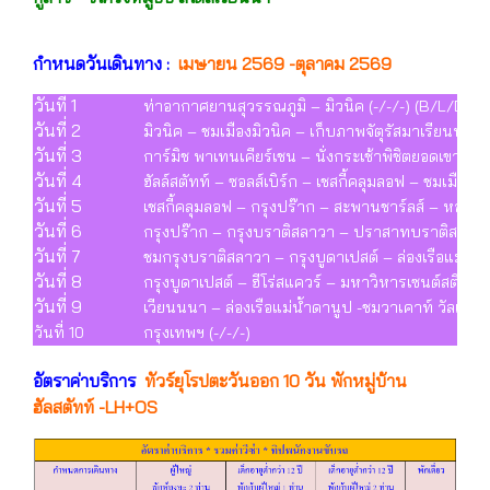
กำหนดวันเดินทาง :
เมษายน 2569 -ตุลาคม 2569
วันที่ 1
ท่าอากาศยานสุวรรณภูมิ – มิวนิค (-/-/-) (B/L/D)
วันที่ 2
มิวนิค – ชมเมืองมิวนิค – เก็บภาพจัตุรัสมาเรียนพล
วันที่ 3
การ์มิช พาเทนเคียร์เชน – นั่งกระเช้าพิชิตยอดเขาซุก
วันที่ 4
ฮัลล์สตัทท์ – ซอลส์เบิร์ก – เชสกี้คลุมลอฟ – ชมเมือง
วันที่ 5
เชสกี้คลุมลอฟ – กรุงปร๊าก – สะพานชาร์ลส์ – หอน
วันที่ 6
กรุงปร๊าก – กรุงบราติสลาวา – ปราสาทบราติสลาว
วันที่ 7
ชมกรุงบราติสลาวา – กรุงบูดาเปสต์ – ล่องเรือแม่น้ำด
วันที่ 8
กรุงบูดาเปสต์ – ฮีโร่สแควร์ – มหาวิหารเซนต์สตีเฟ่น
วันที่ 9
เวียนนนา – ล่องเรือแม่น้ำดานูป -ชมวาเคาท์ วัลเลย
วันที่ 10
กรุงเทพฯ (-/-/-)
อัตราค่าบริการ
ทัวร์ยุโรปตะวันออก 10 วัน พักหมู่บ้าน
ฮัลสตัทท์ -LH+OS