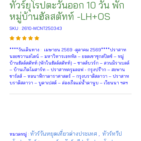
ทัวร์ยุโรปตะวันออก 10 วัน พัก
หมู่บ้านฮัลสตัทท์ -LH+OS
SKU : 2610-WCNT250343
****วันเดินทาง : เมษายน 2569 -ตุลาคม 2569****ปราสาท
นอยชวานสไตน์ – มหาวิหารเอททัล – ยอดเขาซุกสปิตซ์ – หมู่
บ้านฮัลล์สตัทท์ (พักในฮัลล์สตัทท์) – ซาลส์บวร์ก – สวนมิราเบลล์
– บ้านเกิดโมสาร์ท – ปราสาทครุมลอฟ - กรุงปร๊าก – สะพาน
ชาร์ลส์ – หอนาฬิกาดาราศาสตร์ – กรุงบราติสลาวา – ปราสาท
บราติสลาวา – บูดาเปสต์ – ล่องเรือแม่น้ำดานูบ – เวียนนา ฯลฯ
ทัวร์วันหยุดเที่ยวต่างประเทศ
ทัวร์ทวีป
หมวดหมู่ :
,