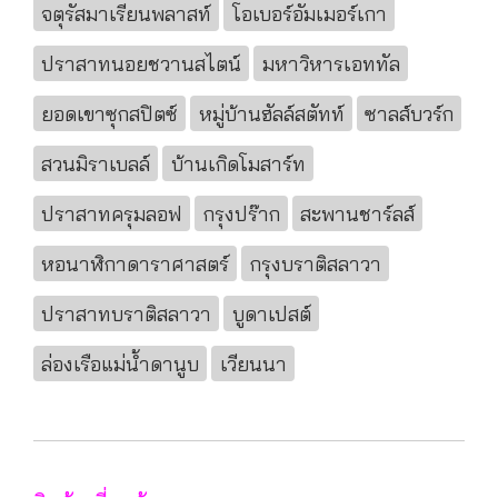
จตุรัสมาเรียนพลาสท์
โอเบอร์อัมเมอร์เกา
ปราสาทนอยชวานสไตน์
มหาวิหารเอททัล
ยอดเขาซุกสปิตซ์
หมู่บ้านฮัลล์สตัทท์
ซาลส์บวร์ก
สวนมิราเบลล์
บ้านเกิดโมสาร์ท
ปราสาทครุมลอฟ
กรุงปร๊าก
สะพานชาร์ลส์
หอนาฬิกาดาราศาสตร์
กรุงบราติสลาวา
ปราสาทบราติสลาวา
บูดาเปสต์
ล่องเรือแม่น้ำดานูบ
เวียนนา