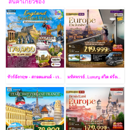
สินค้าเกี่ยวข้อง
ทัวร์อังกฤษ - สกอตแลนด์ - เวลส์ 10 วัน - TG
มหัศจรรย์...Luxury สวิต ฝรั่งเศส นอนหรู ระเบียงวิวหอไอเฟล 2 คืน กรุ๊ป 10 ท่าน 9 วัน 6 คืน - TG